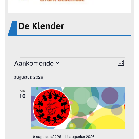
De Klender