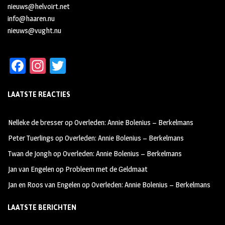
nieuws@helvoirt.net
info@haaren.nu
nieuws@vught.nu
Fa
In
T
ce
st
wi
LAATSTE REACTIES
b
ag
tt
oo
ra
er
Nelleke de bresser
op
Overleden: Annie Bolenius – Berkelmans
k
m
Peter Tuerlings
op
Overleden: Annie Bolenius – Berkelmans
Twan de Jongh
op
Overleden: Annie Bolenius – Berkelmans
Jan van Engelen
op
Probleem met de Geldmaat
Jan en Roos van Engelen
op
Overleden: Annie Bolenius – Berkelmans
LAATSTE BERICHTEN