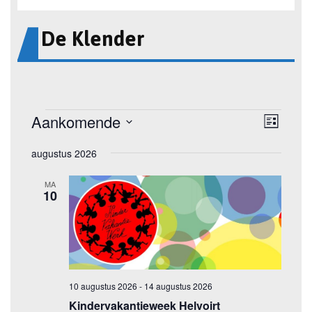
De Klender