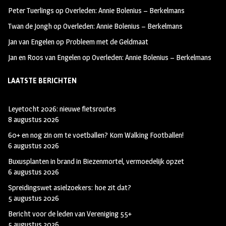
k
m
Peter Tuerlings
op
Overleden: Annie Bolenius – Berkelmans
Twan de Jongh
op
Overleden: Annie Bolenius – Berkelmans
Jan van Engelen
op
Probleem met de Geldmaat
Jan en Roos van Engelen
op
Overleden: Annie Bolenius – Berkelmans
LAATSTE BERICHTEN
Leyetocht 2026: nieuwe fietsroutes
8 augustus 2026
60+ en nog zin om te voetballen? Kom Walking Footballen!
6 augustus 2026
Buxusplanten in brand in Biezenmortel, vermoedelijk opzet
6 augustus 2026
Spreidingswet asielzoekers: hoe zit dat?
5 augustus 2026
Bericht voor de leden van Vereniging 55+
5 augustus 2026