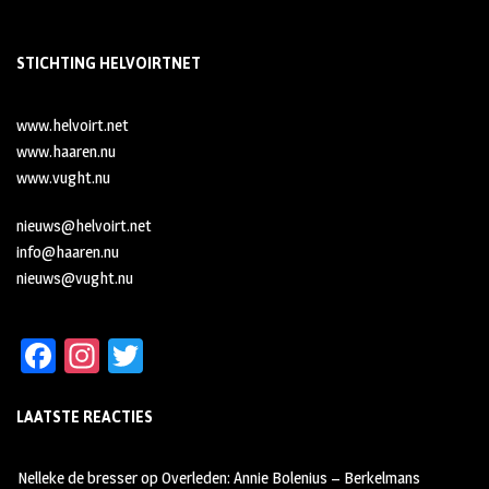
STICHTING HELVOIRTNET
www.helvoirt.net
www.haaren.nu
www.vught.nu
nieuws@helvoirt.net
info@haaren.nu
nieuws@vught.nu
Fa
In
T
ce
st
wi
LAATSTE REACTIES
b
ag
tt
oo
ra
er
Nelleke de bresser
op
Overleden: Annie Bolenius – Berkelmans