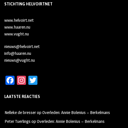
STICHTING HELVOIRTNET
www.helvoirt.net
www.haaren.nu
www.vught.nu
nieuws@helvoirt.net
info@haaren.nu
nieuws@vught.nu
Fa
In
T
ce
st
wi
LAATSTE REACTIES
b
ag
tt
oo
ra
er
Nelleke de bresser
op
Overleden: Annie Bolenius – Berkelmans
k
m
Peter Tuerlings
op
Overleden: Annie Bolenius – Berkelmans