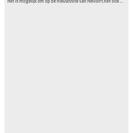
Het is mogelijk om op de nieuwssite van Helvoirt.net ook …