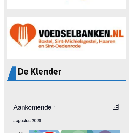
De Klender