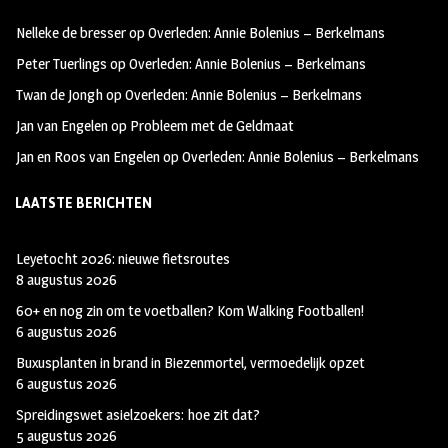
oo
ra
er
Nelleke de bresser
op
Overleden: Annie Bolenius – Berkelmans
k
m
Peter Tuerlings
op
Overleden: Annie Bolenius – Berkelmans
Twan de Jongh
op
Overleden: Annie Bolenius – Berkelmans
Jan van Engelen
op
Probleem met de Geldmaat
Jan en Roos van Engelen
op
Overleden: Annie Bolenius – Berkelmans
LAATSTE BERICHTEN
Leyetocht 2026: nieuwe fietsroutes
8 augustus 2026
60+ en nog zin om te voetballen? Kom Walking Footballen!
6 augustus 2026
Buxusplanten in brand in Biezenmortel, vermoedelijk opzet
6 augustus 2026
Spreidingswet asielzoekers: hoe zit dat?
5 augustus 2026