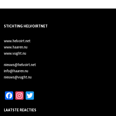
STICHTING HELVOIRTNET
www.helvoirt.net
www.haaren.nu
www.vught.nu
nieuws@helvoirt.net
info@haaren.nu
nieuws@vught.nu
Fa
In
T
ce
st
wi
LAATSTE REACTIES
b
ag
tt