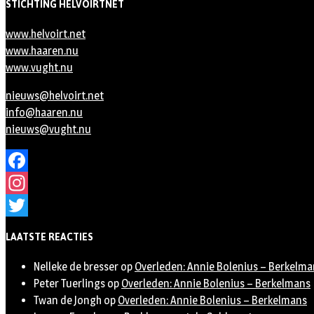
STICHTING HELVOIRTNET
www.helvoirt.net
www.haaren.nu
www.vught.nu
nieuws@helvoirt.net
info@haaren.nu
nieuws@vught.nu
Facebook
Instagram
Twitter
LAATSTE REACTIES
Nelleke de bresser
op
Overleden: Annie Bolenius – Berkelma
Peter Tuerlings
op
Overleden: Annie Bolenius – Berkelmans
Twan de Jongh
op
Overleden: Annie Bolenius – Berkelmans