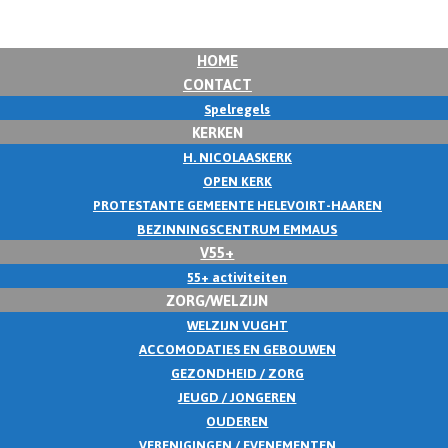
HOME
CONTACT
Spelregels
KERKEN
H. NICOLAASKERK
OPEN KERK
PROTESTANTE GEMEENTE HELEVOIRT-HAAREN
BEZINNINGSCENTRUM EMMAUS
V55+
55+ activiteiten
ZORG/WELZIJN
WELZIJN VUGHT
ACCOMODATIES EN GEBOUWEN
GEZONDHEID / ZORG
JEUGD / JONGEREN
OUDEREN
VERENIGINGEN / EVENEMENTEN