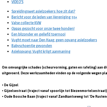
VIDEO’S
Spreidingswet asielzoekers: hoe zit dat?
Bericht voor de leden van Vereniging 55+
Valse collecte KVW
Oppas gezocht voor onze twee honden!
Een bijzonder en geliefd toernooi
Vught moet naar Den Haag: geen opvang asielzoekers
Babyschoentje gevonden
Asielopvang: Vught krijgt aanmaning
Om omvangrijke schades (scheurvorming, gaten en rafeling) aan div
uitgevoerd. Deze werkzaamheden vinden op de volgende wegen pla
• De Gijzel
• Gijzelsestraat (traject vanaf spoorlijn tot Biezenmortelsestraat)
• Oude Bossche Baan (traject vanaf Zandkantseweg tot ‘De Rustend