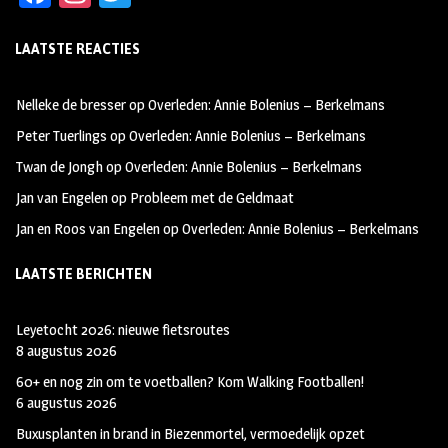
ce
st
wi
LAATSTE REACTIES
b
ag
tt
oo
ra
er
Nelleke de bresser
op
Overleden: Annie Bolenius – Berkelmans
k
m
Peter Tuerlings
op
Overleden: Annie Bolenius – Berkelmans
Twan de Jongh
op
Overleden: Annie Bolenius – Berkelmans
Jan van Engelen
op
Probleem met de Geldmaat
Jan en Roos van Engelen
op
Overleden: Annie Bolenius – Berkelmans
LAATSTE BERICHTEN
Leyetocht 2026: nieuwe fietsroutes
8 augustus 2026
60+ en nog zin om te voetballen? Kom Walking Footballen!
6 augustus 2026
Buxusplanten in brand in Biezenmortel, vermoedelijk opzet