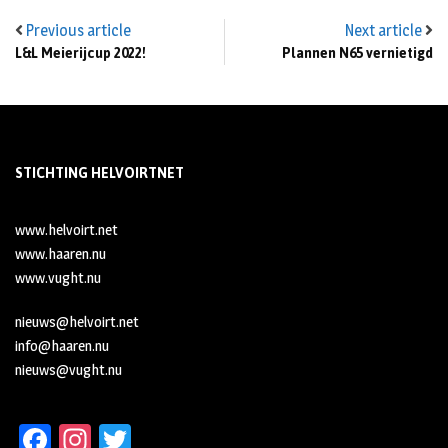
Previous article
Next article
L&L Meierijcup 2022!
Plannen N65 vernietigd
STICHTING HELVOIRTNET
www.helvoirt.net
www.haaren.nu
www.vught.nu
nieuws@helvoirt.net
info@haaren.nu
nieuws@vught.nu
Fa
In
T