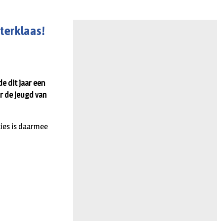
terklaas!
e dit jaar een
or de jeugd van
ties is daarmee