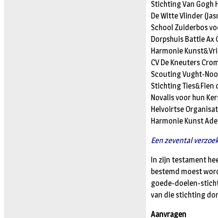
Stichting Van Gogh H
De Witte Vlinder (Ja
School Zuiderbos vo
Dorpshuis Battle Ax
Harmonie Kunst&Vri
CV De Kneuters Crom
Scouting Vught-Noor
Stichting Ties&Fien 
Novalis voor hun Kers
Helvoirtse Organisa
Harmonie Kunst Adel
Een zevental verzoek
In zijn testament he
bestemd moest worde
goede-doelen-sticht
van die stichting do
Aanvragen