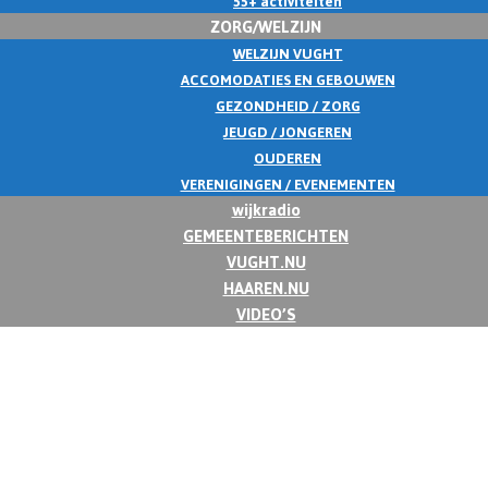
55+ activiteiten
ZORG/WELZIJN
WELZIJN VUGHT
ACCOMODATIES EN GEBOUWEN
GEZONDHEID / ZORG
JEUGD / JONGEREN
OUDEREN
VERENIGINGEN / EVENEMENTEN
wijkradio
GEMEENTEBERICHTEN
VUGHT.NU
HAAREN.NU
VIDEO’S