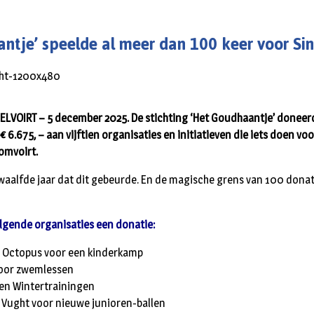
ntje’ speelde al meer dan 100 keer voor Sin
VOIRT – 5 december 2025. De stichting ‘Het Goudhaantje’ doneerd
€ 6.675, – aan vijftien organisaties en initiatieven die iets doen vo
romvoirt.
twaalfde jaar dat dit gebeurde. En de magische grens van 100 dona
volgende organisaties een donatie:
g Octopus voor een kinderkamp
voor zwemlessen
en Wintertrainingen
g Vught voor nieuwe junioren-ballen