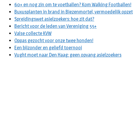
60+ en nog zin om te voetballen? Kom Walking Footballen!
Buxusplanten in brand in Biezenmortel, vermoedelijk opzet
Spreidingswet asielzoekers: hoe zit dat?
Bericht voor de leden van Vereniging 55+
Valse collecte KVW
Oppas gezocht voor onze twee honden!
Een bijzonder en geliefd toernooi
Vught moet naar Den Haag: geen opvang asielzoekers