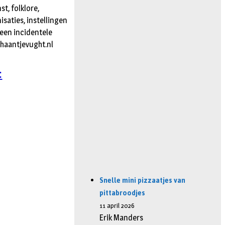
t, folklore,
isaties, instellingen
een incidentele
dhaantjevught.nl
:
Snelle mini pizzaatjes van
pittabroodjes
11 april 2026
Erik Manders