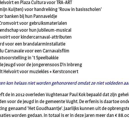
elvoirt en Plaza Cultura voor TRA-ART
smijn Kuijten) voor handreiking ‘Rouw in basisscholen’
or banken bij hun Pannaveldje
 Cromvoirt voor gebruiksmaterialen
endschap voor hun Jubileum-musical
voirt voor kindercarnaval-attributen
d voor een brandalarminstallatie
du Carnavale voor een Carnavalsfilm
tvoorstelling in ‘t Speelbakkie
tie Jeugd voor de jongerensoos D’n Inbreng
t Helvoirt voor muziekles + Kerstconcert
en kon helaas niet worden gehonoreerd omdat ze niet voldeden aan 
eft de in 2012 overleden Vughtenaar Paul Kok bepaald dat zijn gehe
n voor de jeugd in de gemeente Vught. De erfenis is daartoe ond
ing genaamd ‘Het Goudhaantje’. Jaarlijks kunnen uit de opbrengs
naties worden gedaan. In totaal is er in deze jaren meer dan € 88.0