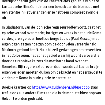
Heerlijk onderuit gezakt in de Chesterfields geniet je van deze
fantastische film. Combineer een bezoek aan de bioscoop met
een etentje in Het Verlangen en je hebt een compleet avondje
uit.
In Gladiator II, van de iconische regisseur Ridley Scott, gaat het
epische verhaal over macht, intriges en wraak in het oude Rome
verder. Jaren geleden heeft de jonge Lucius (Paul Mescal) met
eigen ogen gezien hoe zijn oom de door velen vereerde held
Maximus gedood heeft. Nu is hij zelf gedwongen om te vechten
in het Colosseum, nadat het gebied waar hij woont veroverd is
door de tirannieke keizers die met harde hand over het
Romeinse Rijk regeren. Gedreven door woede zal Lucius in zijn
eigen verleden moeten duiken om de kracht en het eergevoel te
vinden om Rome in oude glorie te herstellen.
Boek je kaartjes op
https://www.guldenberg.nl/bioscoop
. Daar
tref je ook alle andere films aan die in de mooiste bioscoop van
Helvoirt worden gedraaid.