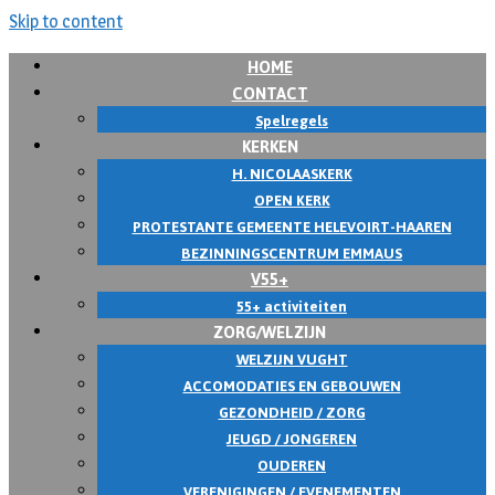
Skip to content
HOME
CONTACT
Spelregels
KERKEN
H. NICOLAASKERK
OPEN KERK
PROTESTANTE GEMEENTE HELEVOIRT-HAAREN
BEZINNINGSCENTRUM EMMAUS
V55+
55+ activiteiten
ZORG/WELZIJN
WELZIJN VUGHT
ACCOMODATIES EN GEBOUWEN
GEZONDHEID / ZORG
JEUGD / JONGEREN
OUDEREN
VERENIGINGEN / EVENEMENTEN