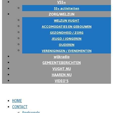
V55+
55+ activiteiten
ZORG/WELZIJN
WELZIJN VUGHT
ACCOMODATIES EN GEBOUWEN
GEZONDHEID / ZORG
JEUGD / JONGEREN
OUDEREN
VERENIGINGEN / EVENEMENTEN
wijkradio
GEMEENTEBERICHTEN
VUGHT.NU
HAAREN.NU
VIDEO’S
HOME
CONTACT
Spelregels