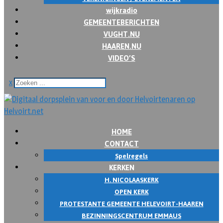
wijkradio
GEMEENTEBERICHTEN
VUGHT.NU
HAAREN.NU
VIDEO’S
x
HOME
CONTACT
Spelregels
KERKEN
H. NICOLAASKERK
OPEN KERK
PROTESTANTE GEMEENTE HELEVOIRT-HAAREN
BEZINNINGSCENTRUM EMMAUS