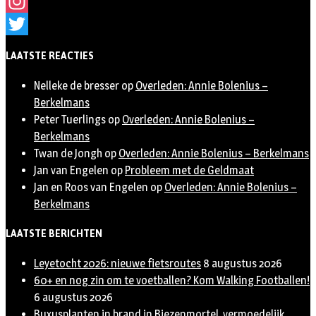
Facebook
Instagram
Twitter
LAATSTE REACTIES
Nelleke de bresser
op
Overleden: Annie Bolenius –
Berkelmans
Peter Tuerlings
op
Overleden: Annie Bolenius –
Berkelmans
Twan de Jongh
op
Overleden: Annie Bolenius – Berkelmans
Jan van Engelen
op
Probleem met de Geldmaat
Jan en Roos van Engelen
op
Overleden: Annie Bolenius –
Berkelmans
LAATSTE BERICHTEN
Leyetocht 2026: nieuwe fietsroutes
8 augustus 2026
60+ en nog zin om te voetballen? Kom Walking Footballen!
6 augustus 2026
Buxusplanten in brand in Biezenmortel, vermoedelijk