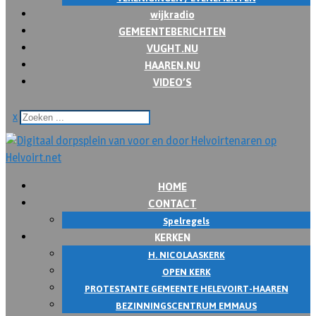
wijkradio
GEMEENTEBERICHTEN
VUGHT.NU
HAAREN.NU
VIDEO’S
x
HOME
CONTACT
Spelregels
KERKEN
H. NICOLAASKERK
OPEN KERK
PROTESTANTE GEMEENTE HELEVOIRT-HAAREN
BEZINNINGSCENTRUM EMMAUS