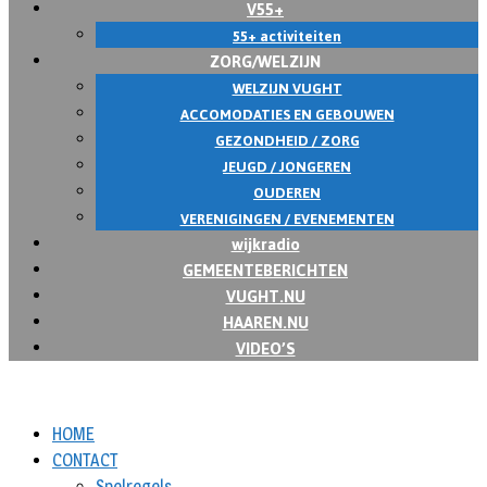
V55+
55+ activiteiten
ZORG/WELZIJN
WELZIJN VUGHT
ACCOMODATIES EN GEBOUWEN
GEZONDHEID / ZORG
JEUGD / JONGEREN
OUDEREN
VERENIGINGEN / EVENEMENTEN
wijkradio
GEMEENTEBERICHTEN
VUGHT.NU
HAAREN.NU
VIDEO’S
HOME
CONTACT
Spelregels