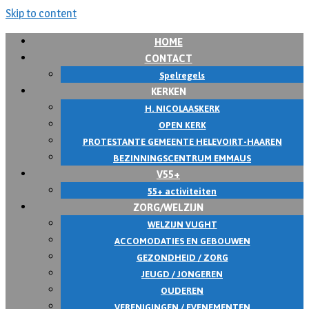
Skip to content
HOME
CONTACT
Spelregels
KERKEN
H. NICOLAASKERK
OPEN KERK
PROTESTANTE GEMEENTE HELEVOIRT-HAAREN
BEZINNINGSCENTRUM EMMAUS
V55+
55+ activiteiten
ZORG/WELZIJN
WELZIJN VUGHT
ACCOMODATIES EN GEBOUWEN
GEZONDHEID / ZORG
JEUGD / JONGEREN
OUDEREN
VERENIGINGEN / EVENEMENTEN