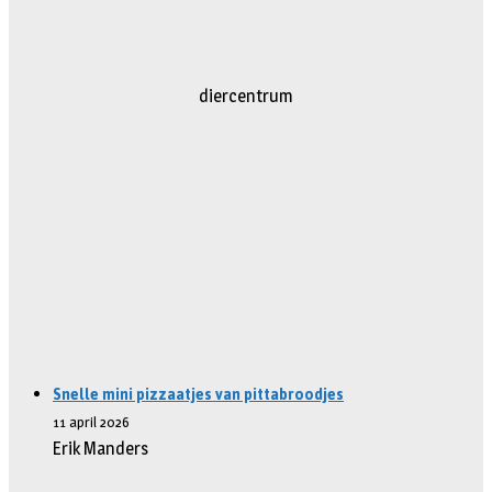
diercentrum
Snelle mini pizzaatjes van pittabroodjes
11 april 2026
Erik Manders