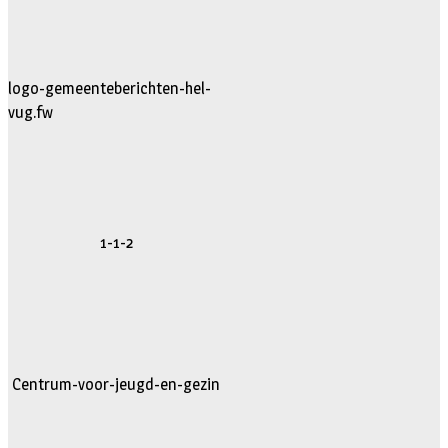
logo-gemeenteberichten-hel-
vug.fw
1-1-2
Centrum-voor-jeugd-en-gezin