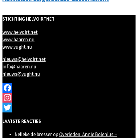
STICHTING HELVOIRTNET
www.helvoirt.net
www.haaren.nu
www.vught.nu
nieuws@helvoirt.net
info@haaren.nu
nieuws@vught.nu
Facebook
Instagram
Twitter
LAATSTE REACTIES
Nelleke de bresser
op
Overleden: Annie Bolenius –