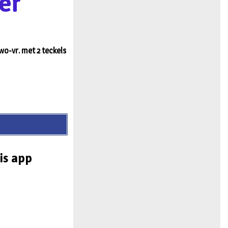
er
n
wo-vr. met 2 teckels
is app