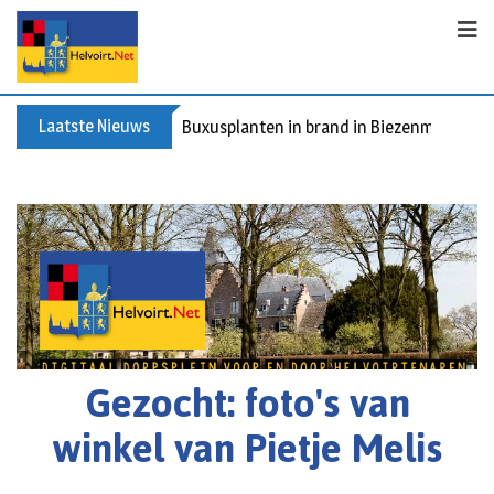
Laatste Nieuws
Buxusplanten in brand in Biezenmortel, v
Gezocht: foto's van
winkel van Pietje Melis