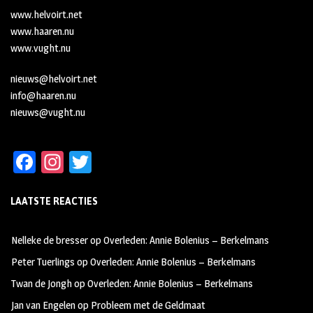
www.helvoirt.net
www.haaren.nu
www.vught.nu
nieuws@helvoirt.net
info@haaren.nu
nieuws@vught.nu
Fa
In
T
ce
st
wi
LAATSTE REACTIES
b
ag
tt
oo
ra
er
Nelleke de bresser
op
Overleden: Annie Bolenius – Berkelmans
k
m
Peter Tuerlings
op
Overleden: Annie Bolenius – Berkelmans
Twan de Jongh
op
Overleden: Annie Bolenius – Berkelmans
Jan van Engelen
op
Probleem met de Geldmaat