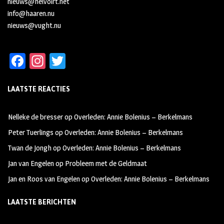
nieuws@helvoirt.net
info@haaren.nu
nieuws@vught.nu
Fa
In
T
ce
st
wi
LAATSTE REACTIES
b
ag
tt
oo
ra
er
Nelleke de bresser
op
Overleden: Annie Bolenius – Berkelmans
k
m
Peter Tuerlings
op
Overleden: Annie Bolenius – Berkelmans
Twan de Jongh
op
Overleden: Annie Bolenius – Berkelmans
Jan van Engelen
op
Probleem met de Geldmaat
Jan en Roos van Engelen
op
Overleden: Annie Bolenius – Berkelmans
LAATSTE BERICHTEN