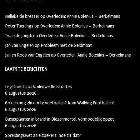
b
ag
tt
oo
ra
er
Nelleke de bresser
op
Overleden: Annie Bolenius – Berkelmans
k
m
Peter Tuerlings
op
Overleden: Annie Bolenius – Berkelmans
Twan de Jongh
op
Overleden: Annie Bolenius – Berkelmans
Jan van Engelen
op
Probleem met de Geldmaat
Jan en Roos van Engelen
op
Overleden: Annie Bolenius – Berkelmans
LAATSTE BERICHTEN
Leyetocht 2026: nieuwe fietsroutes
8 augustus 2026
60+ en nog zin om te voetballen? Kom Walking Footballen!
6 augustus 2026
Buxusplanten in brand in Biezenmortel, vermoedelijk opzet
6 augustus 2026
Spreidingswet asielzoekers: hoe zit dat?