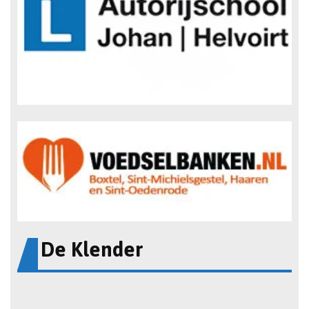
De Klender