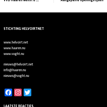
VVD Haaren wenst u ….
Aangepaste openingstijden
STICHTING HELVOIRTNET
www.helvoirt.net
www.haaren.nu
www.vught.nu
nieuws@helvoirt.net
info@haaren.nu
nieuws@vught.nu
Fa
In
T
ce
st
wi
LAATSTE REACTIES