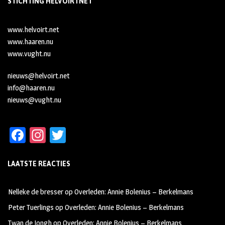
STICHTING HELVOIRTNET
www.helvoirt.net
www.haaren.nu
www.vught.nu
nieuws@helvoirt.net
info@haaren.nu
nieuws@vught.nu
Fa
In
T
ce
st
wi
LAATSTE REACTIES
b
ag
tt
oo
ra
er
Nelleke de bresser
op
Overleden: Annie Bolenius – Berkelmans
k
m
Peter Tuerlings
op
Overleden: Annie Bolenius – Berkelmans
Twan de Jongh
op
Overleden: Annie Bolenius – Berkelmans