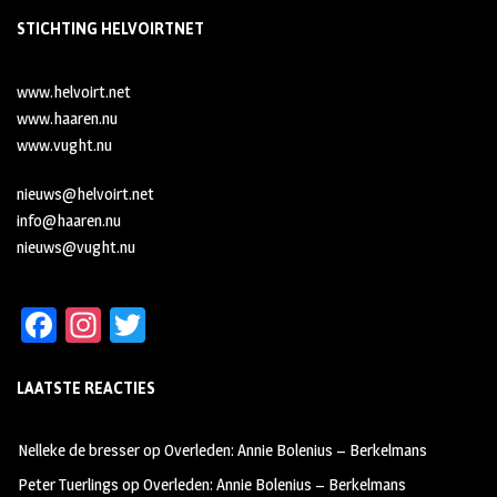
STICHTING HELVOIRTNET
www.helvoirt.net
www.haaren.nu
www.vught.nu
nieuws@helvoirt.net
info@haaren.nu
nieuws@vught.nu
Fa
In
T
ce
st
wi
LAATSTE REACTIES
b
ag
tt
oo
ra
er
Nelleke de bresser
op
Overleden: Annie Bolenius – Berkelmans
k
m
Peter Tuerlings
op
Overleden: Annie Bolenius – Berkelmans