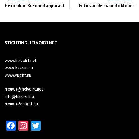
Gevonden: Resound apparaat
Foto van de maand oktober
STICHTING HELVOIRTNET
www.helvoirt.net
www.haaren.nu
www.vught.nu
nieuws@helvoirt.net
info@haaren.nu
nieuws@vught.nu
Fa
In
T
ce
st
wi