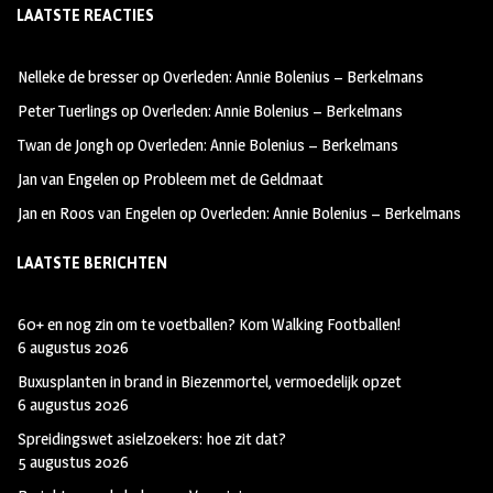
LAATSTE REACTIES
b
ag
tt
oo
ra
er
Nelleke de bresser
op
Overleden: Annie Bolenius – Berkelmans
k
m
Peter Tuerlings
op
Overleden: Annie Bolenius – Berkelmans
Twan de Jongh
op
Overleden: Annie Bolenius – Berkelmans
Jan van Engelen
op
Probleem met de Geldmaat
Jan en Roos van Engelen
op
Overleden: Annie Bolenius – Berkelmans
LAATSTE BERICHTEN
60+ en nog zin om te voetballen? Kom Walking Footballen!
6 augustus 2026
Buxusplanten in brand in Biezenmortel, vermoedelijk opzet
6 augustus 2026
Spreidingswet asielzoekers: hoe zit dat?
5 augustus 2026