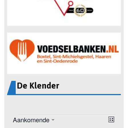
De Klender