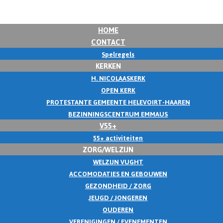
HOME
CONTACT
Spelregels
KERKEN
H. NICOLAASKERK
OPEN KERK
PROTESTANTE GEMEENTE HELEVOIRT-HAAREN
BEZINNINGSCENTRUM EMMAUS
V55+
55+ activiteiten
ZORG/WELZIJN
WELZIJN VUGHT
ACCOMODATIES EN GEBOUWEN
GEZONDHEID / ZORG
JEUGD / JONGEREN
OUDEREN
VERENIGINGEN / EVENEMENTEN