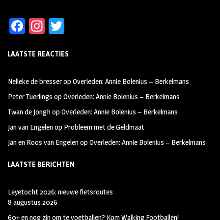
Fa
In
T
ce
st
wi
LAATSTE REACTIES
b
ag
tt
oo
ra
er
Nelleke de bresser
op
Overleden: Annie Bolenius – Berkelmans
k
m
Peter Tuerlings
op
Overleden: Annie Bolenius – Berkelmans
Twan de Jongh
op
Overleden: Annie Bolenius – Berkelmans
Jan van Engelen
op
Probleem met de Geldmaat
Jan en Roos van Engelen
op
Overleden: Annie Bolenius – Berkelmans
LAATSTE BERICHTEN
Leyetocht 2026: nieuwe fietsroutes
8 augustus 2026
60+ en nog zin om te voetballen? Kom Walking Footballen!