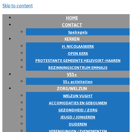
Skip to content
HOME
CONTACT
Spelregels
KERKEN
H. NICOLAASKERK
OPEN KERK
PROTESTANTE GEMEENTE HELEVOIRT-HAAREN
BEZINNINGSCENTRUM EMMAUS
V55+
55+ activiteiten
ZORG/WELZIJN
WELZIJN VUGHT
ACCOMODATIES EN GEBOUWEN
GEZONDHEID / ZORG
JEUGD / JONGEREN
OUDEREN
VERENIGINGEN / EVENEMENTEN