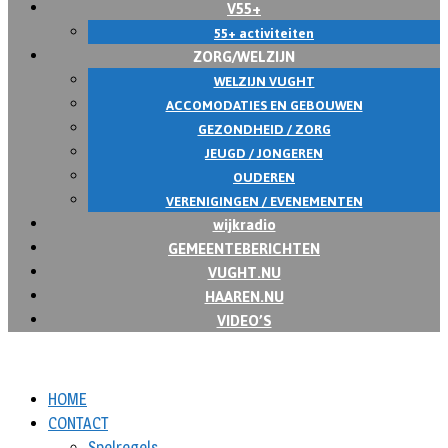
V55+
55+ activiteiten
ZORG/WELZIJN
WELZIJN VUGHT
ACCOMODATIES EN GEBOUWEN
GEZONDHEID / ZORG
JEUGD / JONGEREN
OUDEREN
VERENIGINGEN / EVENEMENTEN
wijkradio
GEMEENTEBERICHTEN
VUGHT.NU
HAAREN.NU
VIDEO’S
HOME
CONTACT
Spelregels