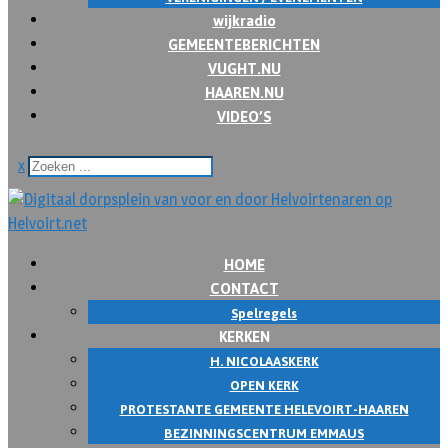
wijkradio
GEMEENTEBERICHTEN
VUGHT.NU
HAAREN.NU
VIDEO’S
x
HOME
CONTACT
Spelregels
KERKEN
H. NICOLAASKERK
OPEN KERK
PROTESTANTE GEMEENTE HELEVOIRT-HAAREN
BEZINNINGSCENTRUM EMMAUS