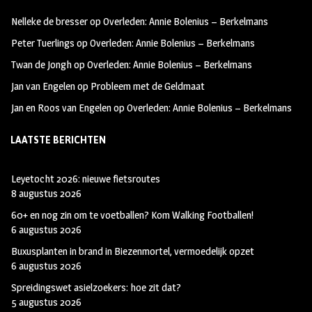
oo
ra
er
Nelleke de bresser
op
Overleden: Annie Bolenius – Berkelmans
k
m
Peter Tuerlings
op
Overleden: Annie Bolenius – Berkelmans
Twan de Jongh
op
Overleden: Annie Bolenius – Berkelmans
Jan van Engelen
op
Probleem met de Geldmaat
Jan en Roos van Engelen
op
Overleden: Annie Bolenius – Berkelmans
LAATSTE BERICHTEN
Leyetocht 2026: nieuwe fietsroutes
8 augustus 2026
60+ en nog zin om te voetballen? Kom Walking Footballen!
6 augustus 2026
Buxusplanten in brand in Biezenmortel, vermoedelijk opzet
6 augustus 2026
Spreidingswet asielzoekers: hoe zit dat?
5 augustus 2026