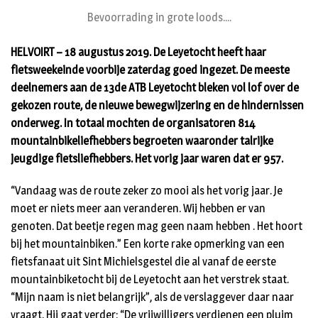
Bevoorrading in grote loods....
HELVOIRT – 18 augustus 2019. De Leyetocht heeft haar
fietsweekeinde voorbije zaterdag goed ingezet. De meeste
deelnemers aan de 13de ATB Leyetocht bleken vol lof over de
gekozen route, de nieuwe bewegwijzering en de hindernissen
onderweg. In totaal mochten de organisatoren 814
mountainbikeliefhebbers begroeten waaronder talrijke
jeugdige fietsliefhebbers. Het vorig jaar waren dat er 957.
“Vandaag was de route zeker zo mooi als het vorig jaar. Je
moet er niets meer aan veranderen. Wij hebben er van
genoten. Dat beetje regen mag geen naam hebben . Het hoort
bij het mountainbiken.” Een korte rake opmerking van een
fietsfanaat uit Sint Michielsgestel die al vanaf de eerste
mountainbiketocht bij de Leyetocht aan het verstrek staat.
“Mijn naam is niet belangrijk”, als de verslaggever daar naar
vraagt. Hij gaat verder: “De vrijwilligers verdienen een pluim