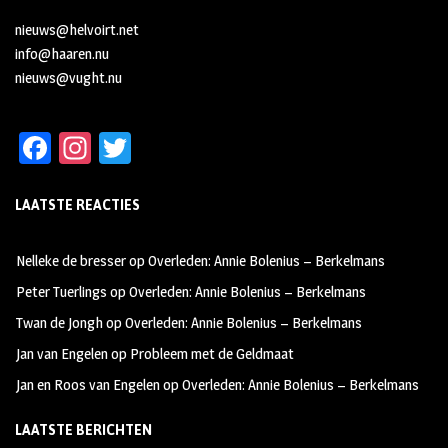
nieuws@helvoirt.net
info@haaren.nu
nieuws@vught.nu
Fa
In
T
ce
st
wi
LAATSTE REACTIES
b
ag
tt
oo
ra
er
Nelleke de bresser
op
Overleden: Annie Bolenius – Berkelmans
k
m
Peter Tuerlings
op
Overleden: Annie Bolenius – Berkelmans
Twan de Jongh
op
Overleden: Annie Bolenius – Berkelmans
Jan van Engelen
op
Probleem met de Geldmaat
Jan en Roos van Engelen
op
Overleden: Annie Bolenius – Berkelmans
LAATSTE BERICHTEN