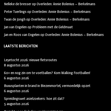
Nelleke de bresser
op
Overleden: Annie Bolenius – Berkelmans
k
m
Peter Tuerlings
op
Overleden: Annie Bolenius – Berkelmans
Twan de Jongh
op
Overleden: Annie Bolenius – Berkelmans
Jan van Engelen
op
Probleem met de Geldmaat
Jan en Roos van Engelen
op
Overleden: Annie Bolenius – Berkelmans
LAATSTE BERICHTEN
Leyetocht 2026: nieuwe fietsroutes
8 augustus 2026
60+ en nog zin om te voetballen? Kom Walking Footballen!
6 augustus 2026
Buxusplanten in brand in Biezenmortel, vermoedelijk opzet
6 augustus 2026
Spreidingswet asielzoekers: hoe zit dat?
5 augustus 2026