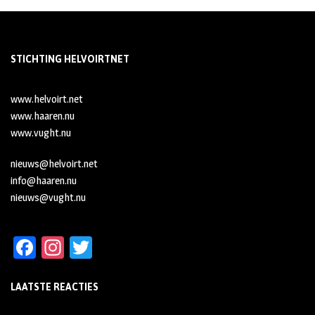
STICHTING HELVOIRTNET
www.helvoirt.net
www.haaren.nu
www.vught.nu
nieuws@helvoirt.net
info@haaren.nu
nieuws@vught.nu
Fa
In
T
ce
st
wi
LAATSTE REACTIES
b
ag
tt
oo
ra
er