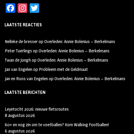
Fa
In
T
ce
st
wi
LAATSTE REACTIES
b
ag
tt
oo
ra
er
Nelleke de bresser
op
Overleden: Annie Bolenius – Berkelmans
k
m
Peter Tuerlings
op
Overleden: Annie Bolenius – Berkelmans
Twan de Jongh
op
Overleden: Annie Bolenius – Berkelmans
Jan van Engelen
op
Probleem met de Geldmaat
Jan en Roos van Engelen
op
Overleden: Annie Bolenius – Berkelmans
LAATSTE BERICHTEN
Leyetocht 2026: nieuwe fietsroutes
8 augustus 2026
60+ en nog zin om te voetballen? Kom Walking Footballen!
6 augustus 2026