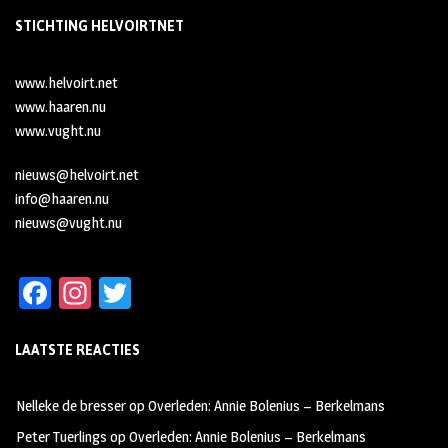
STICHTING HELVOIRTNET
www.helvoirt.net
www.haaren.nu
www.vught.nu
nieuws@helvoirt.net
info@haaren.nu
nieuws@vught.nu
Fa
In
T
ce
st
wi
LAATSTE REACTIES
b
ag
tt
oo
ra
er
Nelleke de bresser
op
Overleden: Annie Bolenius – Berkelmans
k
m
Peter Tuerlings
op
Overleden: Annie Bolenius – Berkelmans