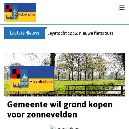
Laatste Nieuws
Leyetocht 2026: nieuwe fietsroutes
Gemeente wil grond kopen
voor zonnevelden