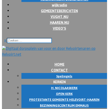
wijkradio
GEMEENTEBERICHTEN
VUGHT.NU
HAAREN.NU
VIDEO’S
x
HOME
CONTACT
Spelregels
KERKEN
H. NICOLAASKERK
OPEN KERK
PROTESTANTE GEMEENTE HELEVOIRT-HAAREN
BEZINNINGSCENTRUM EMMAUS