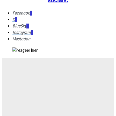
socials:
Facebook
X
BlueSky
Instagram
Mastodon