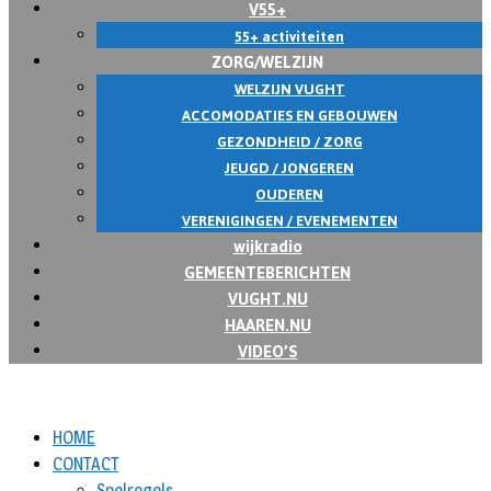
V55+
55+ activiteiten
ZORG/WELZIJN
WELZIJN VUGHT
ACCOMODATIES EN GEBOUWEN
GEZONDHEID / ZORG
JEUGD / JONGEREN
OUDEREN
VERENIGINGEN / EVENEMENTEN
wijkradio
GEMEENTEBERICHTEN
VUGHT.NU
HAAREN.NU
VIDEO’S
HOME
CONTACT
Spelregels