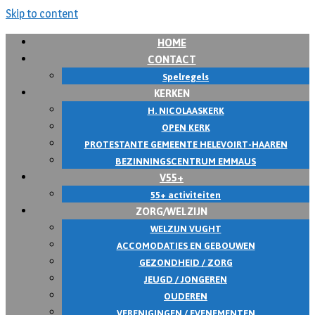
Skip to content
HOME
CONTACT
Spelregels
KERKEN
H. NICOLAASKERK
OPEN KERK
PROTESTANTE GEMEENTE HELEVOIRT-HAAREN
BEZINNINGSCENTRUM EMMAUS
V55+
55+ activiteiten
ZORG/WELZIJN
WELZIJN VUGHT
ACCOMODATIES EN GEBOUWEN
GEZONDHEID / ZORG
JEUGD / JONGEREN
OUDEREN
VERENIGINGEN / EVENEMENTEN