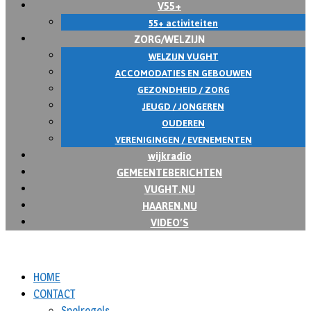
V55+
55+ activiteiten
ZORG/WELZIJN
WELZIJN VUGHT
ACCOMODATIES EN GEBOUWEN
GEZONDHEID / ZORG
JEUGD / JONGEREN
OUDEREN
VERENIGINGEN / EVENEMENTEN
wijkradio
GEMEENTEBERICHTEN
VUGHT.NU
HAAREN.NU
VIDEO’S
HOME
CONTACT
Spelregels