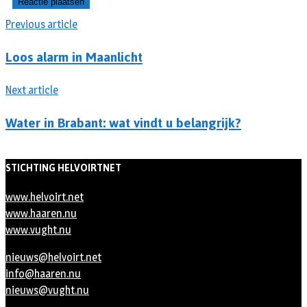
Previous article
Loos alarm in Maanlicht
Next article
Water in Brabant: wat vindt u belangrijk?
STICHTING HELVOIRTNET
www.helvoirt.net
www.haaren.nu
www.vught.nu
nieuws@helvoirt.net
info@haaren.nu
nieuws@vught.nu