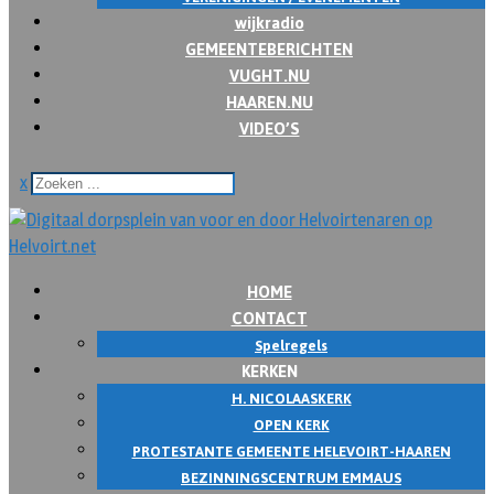
wijkradio
GEMEENTEBERICHTEN
VUGHT.NU
HAAREN.NU
VIDEO’S
x
HOME
CONTACT
Spelregels
KERKEN
H. NICOLAASKERK
OPEN KERK
PROTESTANTE GEMEENTE HELEVOIRT-HAAREN
BEZINNINGSCENTRUM EMMAUS