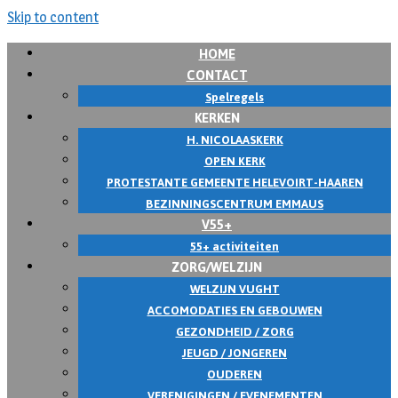
Skip to content
HOME
CONTACT
Spelregels
KERKEN
H. NICOLAASKERK
OPEN KERK
PROTESTANTE GEMEENTE HELEVOIRT-HAAREN
BEZINNINGSCENTRUM EMMAUS
V55+
55+ activiteiten
ZORG/WELZIJN
WELZIJN VUGHT
ACCOMODATIES EN GEBOUWEN
GEZONDHEID / ZORG
JEUGD / JONGEREN
OUDEREN
VERENIGINGEN / EVENEMENTEN