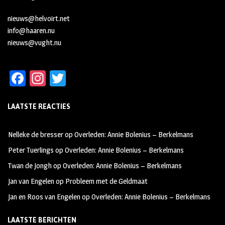
nieuws@helvoirt.net
info@haaren.nu
nieuws@vught.nu
Fa
In
T
ce
st
wi
LAATSTE REACTIES
b
ag
tt
oo
ra
er
Nelleke de bresser
op
Overleden: Annie Bolenius – Berkelmans
k
m
Peter Tuerlings
op
Overleden: Annie Bolenius – Berkelmans
Twan de Jongh
op
Overleden: Annie Bolenius – Berkelmans
Jan van Engelen
op
Probleem met de Geldmaat
Jan en Roos van Engelen
op
Overleden: Annie Bolenius – Berkelmans
LAATSTE BERICHTEN