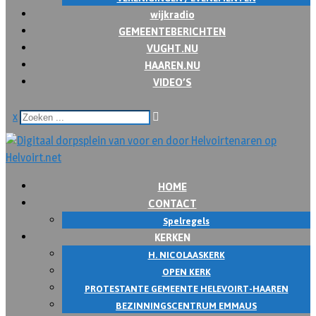
wijkradio
GEMEENTEBERICHTEN
VUGHT.NU
HAAREN.NU
VIDEO’S
x
HOME
CONTACT
Spelregels
KERKEN
H. NICOLAASKERK
OPEN KERK
PROTESTANTE GEMEENTE HELEVOIRT-HAAREN
BEZINNINGSCENTRUM EMMAUS