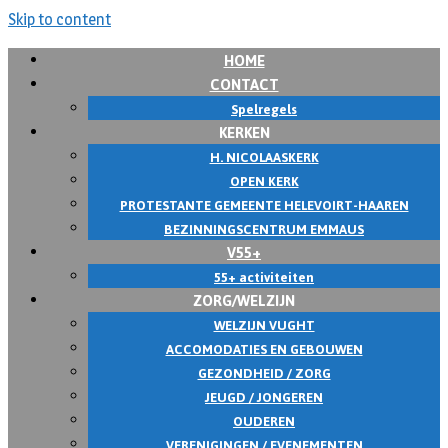
Skip to content
HOME
CONTACT
Spelregels
KERKEN
H. NICOLAASKERK
OPEN KERK
PROTESTANTE GEMEENTE HELEVOIRT-HAAREN
BEZINNINGSCENTRUM EMMAUS
V55+
55+ activiteiten
ZORG/WELZIJN
WELZIJN VUGHT
ACCOMODATIES EN GEBOUWEN
GEZONDHEID / ZORG
JEUGD / JONGEREN
OUDEREN
VERENIGINGEN / EVENEMENTEN