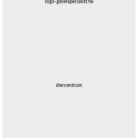
logo-gevelspecialist.fw
diercentrum