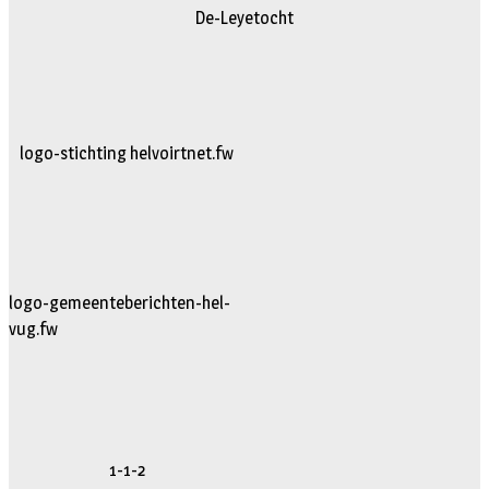
De-Leyetocht
logo-stichting helvoirtnet.fw
logo-gemeenteberichten-hel-
vug.fw
1-1-2