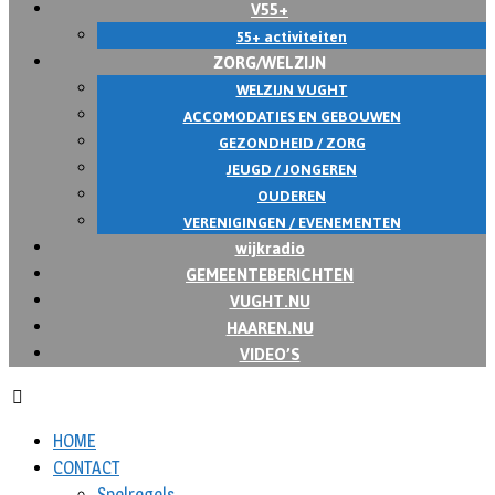
V55+
55+ activiteiten
ZORG/WELZIJN
WELZIJN VUGHT
ACCOMODATIES EN GEBOUWEN
GEZONDHEID / ZORG
JEUGD / JONGEREN
OUDEREN
VERENIGINGEN / EVENEMENTEN
wijkradio
GEMEENTEBERICHTEN
VUGHT.NU
HAAREN.NU
VIDEO’S
HOME
CONTACT
Spelregels