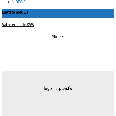
VIDEO’S
Laatste nieuws
Valse collecte KVW
Slider1
logo-herpten.fw