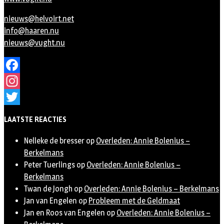
nieuws@helvoirt.net
info@haaren.nu
nieuws@vught.nu
Facebook
Instagram
Twitter
LAATSTE REACTIES
Nelleke de bresser
op
Overleden: Annie Bolenius –
Berkelmans
Peter Tuerlings
op
Overleden: Annie Bolenius –
Berkelmans
Twan de Jongh
op
Overleden: Annie Bolenius – Berkelmans
Jan van Engelen
op
Probleem met de Geldmaat
Jan en Roos van Engelen
op
Overleden: Annie Bolenius –