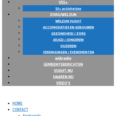
V55+
55+ activiteiten
ZORG/WELZIJN
WELZIJN VUGHT
ACCOMODATIES EN GEBOUWEN
GEZONDHEID / ZORG
JEUGD / JONGEREN
OUDEREN
VERENIGINGEN / EVENEMENTEN
wijkradio
GEMEENTEBERICHTEN
VUGHT.NU
HAAREN.NU
VIDEO’S
HOME
CONTACT
Spelregels