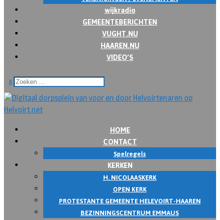
wijkradio
GEMEENTEBERICHTEN
VUGHT.NU
HAAREN.NU
VIDEO’S
x
HOME
CONTACT
Spelregels
KERKEN
H. NICOLAASKERK
OPEN KERK
PROTESTANTE GEMEENTE HELEVOIRT-HAAREN
BEZINNINGSCENTRUM EMMAUS