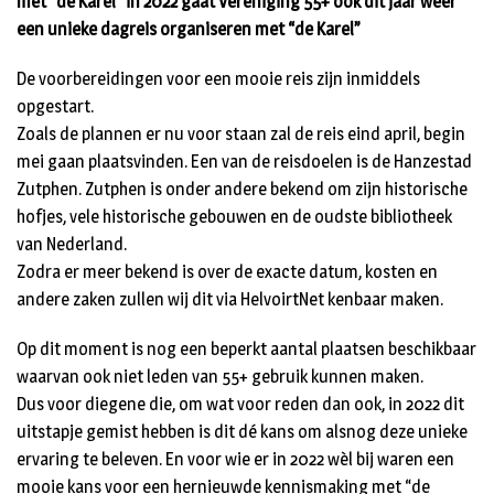
met “de Karel” in 2022 gaat Vereniging 55+ ook dit jaar weer
een unieke dagreis organiseren met “de Karel”
De voorbereidingen voor een mooie reis zijn inmiddels
opgestart.
Zoals de plannen er nu voor staan zal de reis eind april, begin
mei gaan plaatsvinden. Een van de reisdoelen is de Hanzestad
Zutphen. Zutphen is onder andere bekend om zijn historische
hofjes, vele historische gebouwen en de oudste bibliotheek
van Nederland.
Zodra er meer bekend is over de exacte datum, kosten en
andere zaken zullen wij dit via HelvoirtNet kenbaar maken.
Op dit moment is nog een beperkt aantal plaatsen beschikbaar
waarvan ook niet leden van 55+ gebruik kunnen maken.
Dus voor diegene die, om wat voor reden dan ook, in 2022 dit
uitstapje gemist hebben is dit dé kans om alsnog deze unieke
ervaring te beleven. En voor wie er in 2022 wèl bij waren een
mooie kans voor een hernieuwde kennismaking met “de