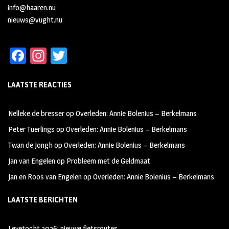
info@haaren.nu
nieuws@vught.nu
Fa
In
T
ce
st
wi
LAATSTE REACTIES
b
ag
tt
oo
ra
er
Nelleke de bresser
op
Overleden: Annie Bolenius – Berkelmans
k
m
Peter Tuerlings
op
Overleden: Annie Bolenius – Berkelmans
Twan de Jongh
op
Overleden: Annie Bolenius – Berkelmans
Jan van Engelen
op
Probleem met de Geldmaat
Jan en Roos van Engelen
op
Overleden: Annie Bolenius – Berkelmans
LAATSTE BERICHTEN
Leyetocht 2026: nieuwe fietsroutes