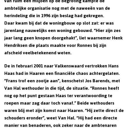
van ruim een miljoen op de begroting kampte de
ambtelijke organisatie nog met de naweeën van de
herindeling die in 1996 zijn beslag had gekregen.
Daar kwam bij dat de woningbouw op slot zat: er was
jarenlang nauwelijks een woning gebouwd. “Hier zijn zes
jaar lang geen knopen doorgehakt”, liet waarnemer Henk
Hendriksen die plaats maakte voor Ronnes bij zijn
afscheid veelbetekenend weten.
De in februari 2001 naar Valkenswaard vertrokken Hans
Haas had in Haaren een financiële chaos achtergelaten.
“Frans trof een zootje aan”, kenschetst Jos Barends, met
Van Hal wethouder in die tijd, de situatie. “Ronnes heeft
nog op het punt gestaan Haas ter verantwoording te
roepen maar zag daar toch vanaf.” Beide wethouders
waren blij met zijn komst naar Haaren. “Hij zette direct de
schouders eronder”, weet Van Hal. “Hij had een directe
manier van benaderen, ook zeker naar de ambtenaren