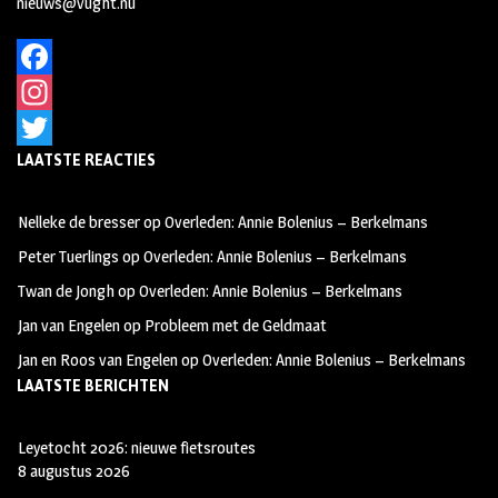
nieuws@vught.nu
F
a
I
LAATSTE REACTIES
c
n
T
e
s
w
Nelleke de bresser
op
Overleden: Annie Bolenius – Berkelmans
b
t
i
Peter Tuerlings
op
Overleden: Annie Bolenius – Berkelmans
o
a
t
Twan de Jongh
op
Overleden: Annie Bolenius – Berkelmans
o
g
t
Jan van Engelen
op
Probleem met de Geldmaat
k
r
e
Jan en Roos van Engelen
op
Overleden: Annie Bolenius – Berkelmans
a
r
LAATSTE BERICHTEN
m
Leyetocht 2026: nieuwe fietsroutes
8 augustus 2026