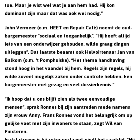
toe. Maar je wist wel wat je aan hem had. Hij kon
dominant zijn maar dat was ook wel nodig.”
John Vermeer (o.m. HEET en Repair Café) noemt de oud-
burgemeester “sociaal en toegankelijk”. “Hij heeft altijd
iets van een onderwijzer gehouden, wilde graag dingen
uitleggen”. Dat laatste beaamt ook Helvoirtenaar Jan van
Balkom (o.m. ‘t Pomphuiske). “Het thema handhaving
stond hoog in het vaandel bij hem. Regels zijn regels, hij
wilde zoveel mogelijk zaken onder controle hebben. Een
burgemeester met gezag en veel dossierkennis.”
“Ik hoop dat u ons blijft zien als twee eenvoudige
mensen”, sprak Ronnes bij zijn aantreden mede namens
zijn vrouw Anny. Frans Ronnes vond het belangrijk om op
gelijke voet met zijn inwoners te staan, zegt Wil van
Pinxteren.
In dat streven is hij zeker geslaagd, vindt het raadslid. “Hij