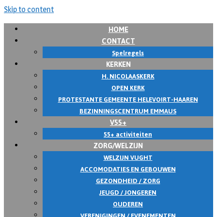
Skip to content
HOME
CONTACT
Spelregels
KERKEN
H. NICOLAASKERK
OPEN KERK
PROTESTANTE GEMEENTE HELEVOIRT-HAAREN
BEZINNINGSCENTRUM EMMAUS
V55+
55+ activiteiten
ZORG/WELZIJN
WELZIJN VUGHT
ACCOMODATIES EN GEBOUWEN
GEZONDHEID / ZORG
JEUGD / JONGEREN
OUDEREN
VERENIGINGEN / EVENEMENTEN