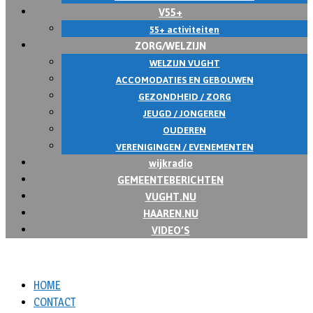
V55+
55+ activiteiten
ZORG/WELZIJN
WELZIJN VUGHT
ACCOMODATIES EN GEBOUWEN
GEZONDHEID / ZORG
JEUGD / JONGEREN
OUDEREN
VERENIGINGEN / EVENEMENTEN
wijkradio
GEMEENTEBERICHTEN
VUGHT.NU
HAAREN.NU
VIDEO’S
HOME
CONTACT