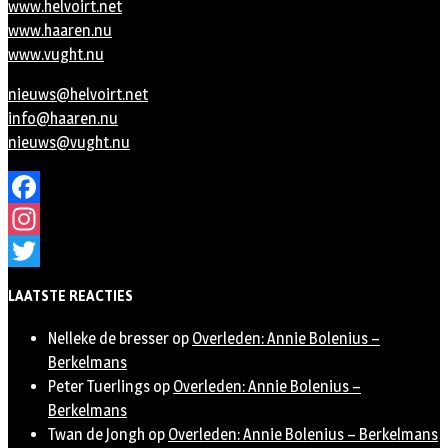
www.helvoirt.net
www.haaren.nu
www.vught.nu
nieuws@helvoirt.net
info@haaren.nu
nieuws@vught.nu
Facebook
Instagram
Twitter
LAATSTE REACTIES
Nelleke de bresser
op
Overleden: Annie Bolenius –
Berkelmans
Peter Tuerlings
op
Overleden: Annie Bolenius –
Berkelmans
Twan de Jongh
op
Overleden: Annie Bolenius – Berkelmans