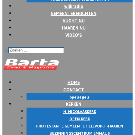
wijkradio
GEMEENTEBERICHTEN
VUGHT.NU
HAAREN.NU
VIDEO’S
x
HOME
CONTACT
Spelregels
KERKEN
H. NICOLAASKERK
OPEN KERK
PROTESTANTE GEMEENTE HELEVOIRT-HAAREN
BEZINNINGSCENTRUM EMMAUS