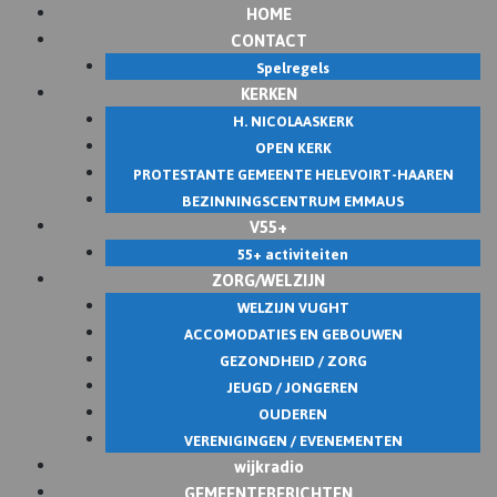
HOME
Skip
CONTACT
to
Spelregels
content
KERKEN
H. NICOLAASKERK
OPEN KERK
PROTESTANTE GEMEENTE HELEVOIRT-HAAREN
BEZINNINGSCENTRUM EMMAUS
V55+
55+ activiteiten
ZORG/WELZIJN
WELZIJN VUGHT
ACCOMODATIES EN GEBOUWEN
GEZONDHEID / ZORG
JEUGD / JONGEREN
OUDEREN
VERENIGINGEN / EVENEMENTEN
wijkradio
GEMEENTEBERICHTEN