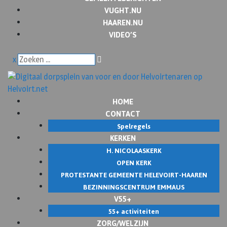
VUGHT.NU
HAAREN.NU
VIDEO’S
x
HOME
CONTACT
Spelregels
KERKEN
H. NICOLAASKERK
OPEN KERK
PROTESTANTE GEMEENTE HELEVOIRT-HAAREN
BEZINNINGSCENTRUM EMMAUS
V55+
55+ activiteiten
ZORG/WELZIJN