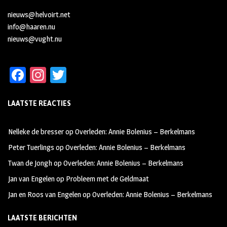
nieuws@helvoirt.net
info@haaren.nu
nieuws@vught.nu
Fa
In
T
ce
st
wi
LAATSTE REACTIES
b
ag
tt
oo
ra
er
Nelleke de bresser
op
Overleden: Annie Bolenius – Berkelmans
k
m
Peter Tuerlings
op
Overleden: Annie Bolenius – Berkelmans
Twan de Jongh
op
Overleden: Annie Bolenius – Berkelmans
Jan van Engelen
op
Probleem met de Geldmaat
Jan en Roos van Engelen
op
Overleden: Annie Bolenius – Berkelmans
LAATSTE BERICHTEN