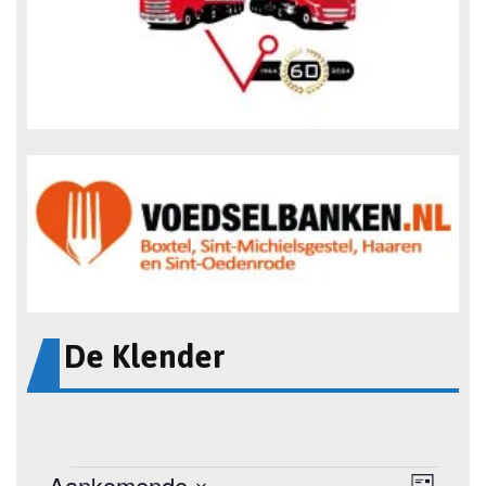
De Klender