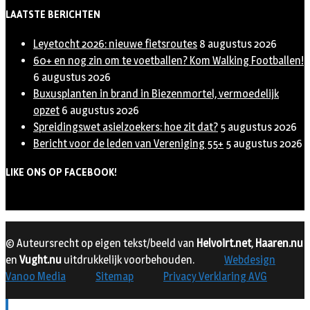
LAATSTE BERICHTEN
Leyetocht 2026: nieuwe fietsroutes
8 augustus 2026
60+ en nog zin om te voetballen? Kom Walking Footballen!
6 augustus 2026
Buxusplanten in brand in Biezenmortel, vermoedelijk
opzet
6 augustus 2026
Spreidingswet asielzoekers: hoe zit dat?
5 augustus 2026
Bericht voor de leden van Vereniging 55+
5 augustus 2026
LIKE ONS OP FACEBOOK!
© Auteursrecht op eigen tekst/beeld van
Helvoirt.net
,
Haaren.nu
en
Vught.nu
uitdrukkelijk voorbehouden.
Webdesign
Vanoo Media
Sitemap
Privacy Verklaring AVG