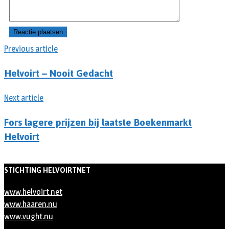
Previous article
Helvoirt – Nooit Gedacht
Next article
Fors lagere prijzen bij laatste Boekenmarkt
Helvoirt
STICHTING HELVOIRTNET
www.helvoirt.net
www.haaren.nu
www.vught.nu