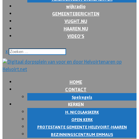
wijkradio
GEMEENTEBERICHTEN
VUGHT.NU
HAAREN.NU
VIDEO’S
x
HOME
CONTACT
Spelregels
KERKEN
H. NICOLAASKERK
OPEN KERK
PROTESTANTE GEMEENTE HELEVOIRT-HAAREN
BEZINNINGSCENTRUM EMMAUS