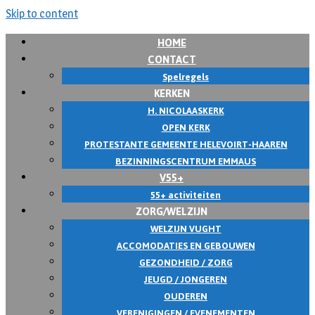
Skip to content
HOME
CONTACT
Spelregels
KERKEN
H. NICOLAASKERK
OPEN KERK
PROTESTANTE GEMEENTE HELEVOIRT-HAAREN
BEZINNINGSCENTRUM EMMAUS
V55+
55+ activiteiten
ZORG/WELZIJN
WELZIJN VUGHT
ACCOMODATIES EN GEBOUWEN
GEZONDHEID / ZORG
JEUGD / JONGEREN
OUDEREN
VERENIGINGEN / EVENEMENTEN