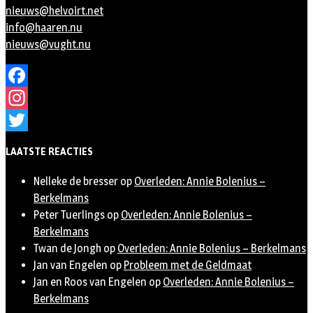
nieuws@helvoirt.net
info@haaren.nu
nieuws@vught.nu
Facebook
Instagram
Twitter
LAATSTE REACTIES
Nelleke de bresser
op
Overleden: Annie Bolenius –
Berkelmans
Peter Tuerlings
op
Overleden: Annie Bolenius –
Berkelmans
Twan de Jongh
op
Overleden: Annie Bolenius – Berkelmans
Jan van Engelen
op
Probleem met de Geldmaat
Jan en Roos van Engelen
op
Overleden: Annie Bolenius –
Berkelmans