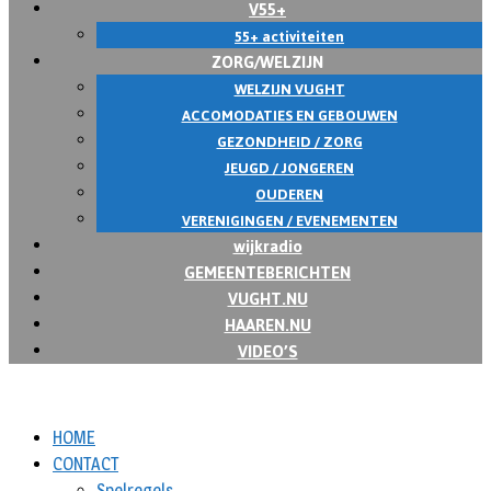
V55+
55+ activiteiten
ZORG/WELZIJN
WELZIJN VUGHT
ACCOMODATIES EN GEBOUWEN
GEZONDHEID / ZORG
JEUGD / JONGEREN
OUDEREN
VERENIGINGEN / EVENEMENTEN
wijkradio
GEMEENTEBERICHTEN
VUGHT.NU
HAAREN.NU
VIDEO’S
HOME
CONTACT
Spelregels