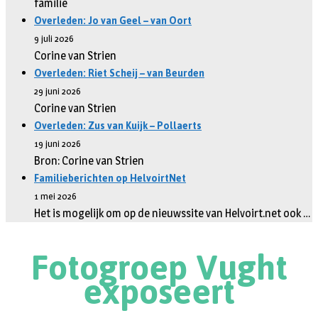
familie
Overleden: Jo van Geel – van Oort
9 juli 2026
Corine van Strien
Overleden: Riet Scheij – van Beurden
29 juni 2026
Corine van Strien
Overleden: Zus van Kuijk – Pollaerts
19 juni 2026
Bron: Corine van Strien
Familieberichten op HelvoirtNet
1 mei 2026
Het is mogelijk om op de nieuwssite van Helvoirt.net ook …
Fotogroep Vught
exposeert