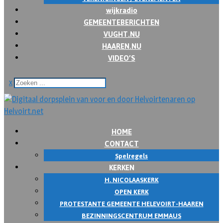
wijkradio
GEMEENTEBERICHTEN
VUGHT.NU
HAAREN.NU
VIDEO’S
x
HOME
CONTACT
Spelregels
KERKEN
H. NICOLAASKERK
OPEN KERK
PROTESTANTE GEMEENTE HELEVOIRT-HAAREN
BEZINNINGSCENTRUM EMMAUS