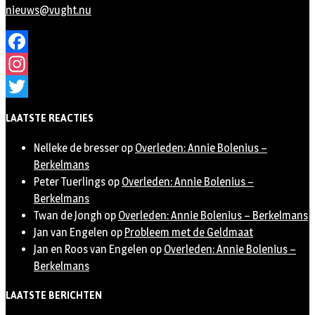
nieuws@vught.nu
Facebook
Instagram
Twitter
LAATSTE REACTIES
Nelleke de bresser
op
Overleden: Annie Bolenius –
Berkelmans
Peter Tuerlings
op
Overleden: Annie Bolenius –
Berkelmans
Twan de Jongh
op
Overleden: Annie Bolenius – Berkelmans
Jan van Engelen
op
Probleem met de Geldmaat
Jan en Roos van Engelen
op
Overleden: Annie Bolenius –
Berkelmans
LAATSTE BERICHTEN