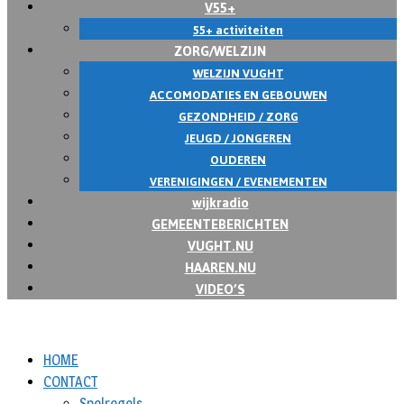
V55+
55+ activiteiten
ZORG/WELZIJN
WELZIJN VUGHT
ACCOMODATIES EN GEBOUWEN
GEZONDHEID / ZORG
JEUGD / JONGEREN
OUDEREN
VERENIGINGEN / EVENEMENTEN
wijkradio
GEMEENTEBERICHTEN
VUGHT.NU
HAAREN.NU
VIDEO’S
HOME
CONTACT
Spelregels