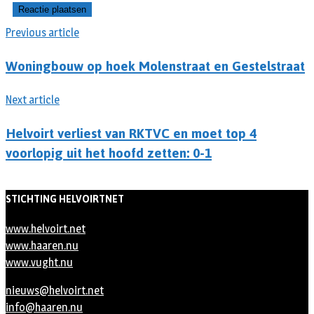
Previous article
Woningbouw op hoek Molenstraat en Gestelstraat
Next article
Helvoirt verliest van RKTVC en moet top 4
voorlopig uit het hoofd zetten: 0-1
STICHTING HELVOIRTNET
www.helvoirt.net
www.haaren.nu
www.vught.nu
nieuws@helvoirt.net
info@haaren.nu