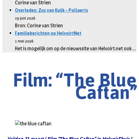
Corine van Strien
Overleden: Zus van Kuijk – Pollaerts
19 juni 2026
Bron: Corine van Strien
Familieberichten op HelvoirtNet
1 mei 2026
Het is mogelijk om op de nieuwssite van Helvoirt.net ook …
Film: “The Blue
Caftan”
Vrijdag 21 maart | Film “The Blue Caftan” in HelvoirThuis |