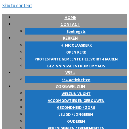
Skip to content
HOME
CONTACT
Spelregels
KERKEN
H. NICOLAASKERK
OPEN KERK
PROTESTANTE GEMEENTE HELEVOIRT-HAAREN
BEZINNINGSCENTRUM EMMAUS
V55+
55+ activiteiten
ZORG/WELZIJN
WELZIJN VUGHT
ACCOMODATIES EN GEBOUWEN
GEZONDHEID / ZORG
JEUGD / JONGEREN
OUDEREN
VERENIGINGEN / EVENEMENTEN