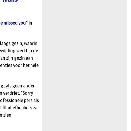
n
we missed you”
in
edaags gezin, waarin
ewijding werkt in de
an zijn gezin aan
enties voor het hele
ngt als geen ander
 verdriet. “Sorry
rofessionele pers als
l filmliefhebbers zal
n zien.