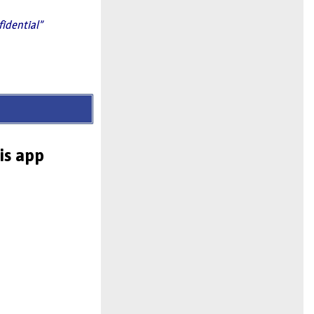
fidential”
is app