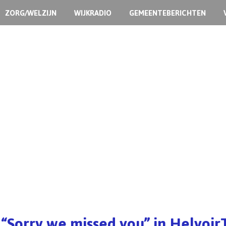
ZORG/WELZIJN
WIJKRADIO
GEMEENTEBERICHTEN
 “Sorry we missed you” in Helvoir