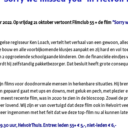
 2022. Op vrijdag 21 oktober vertoont Filmclub 55 + de film
“Sorry 
ngelse regisseur Ken Loach, vertelt het verhaal van een gewoon, all
de bouw en alle voorbijkomende klusjes aanpakt en zij hard en vol to
n 2 opgroeiende schoolgaande kinderen. Om de financiële eindjes v
rdt hij zelfstandig pakketbezorger. Dat besluit heeft grote consequ
zijn films voor doodnormale mensen in herkenbare situaties. Hij bre
en gepaard gaat met ups en downs, met geluk en pech, met plezier en
 meest recente film, was in 2020 te zien in de bioscoop. Zowel de p
er lovend. Wij zijn er van overtuigd dat deze film ook in Helvoirt vee
zeer ingenomen met het feit dat we deze top-film nu al kunnen late
9.30 uur, HelvoirThuis. Entree: leden 55+ € 5,-, niet-leden € 6,-