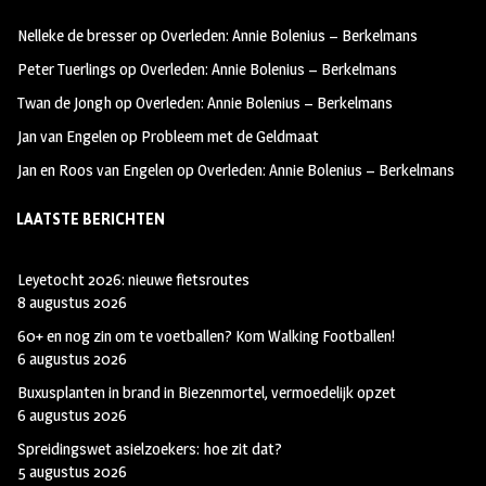
oo
ra
er
Nelleke de bresser
op
Overleden: Annie Bolenius – Berkelmans
k
m
Peter Tuerlings
op
Overleden: Annie Bolenius – Berkelmans
Twan de Jongh
op
Overleden: Annie Bolenius – Berkelmans
Jan van Engelen
op
Probleem met de Geldmaat
Jan en Roos van Engelen
op
Overleden: Annie Bolenius – Berkelmans
LAATSTE BERICHTEN
Leyetocht 2026: nieuwe fietsroutes
8 augustus 2026
60+ en nog zin om te voetballen? Kom Walking Footballen!
6 augustus 2026
Buxusplanten in brand in Biezenmortel, vermoedelijk opzet
6 augustus 2026
Spreidingswet asielzoekers: hoe zit dat?
5 augustus 2026