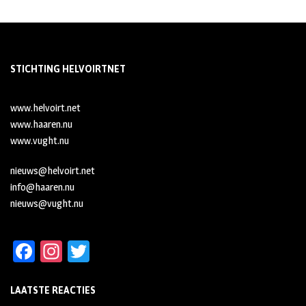
STICHTING HELVOIRTNET
www.helvoirt.net
www.haaren.nu
www.vught.nu
nieuws@helvoirt.net
info@haaren.nu
nieuws@vught.nu
Fa
In
T
ce
st
wi
LAATSTE REACTIES
b
ag
tt