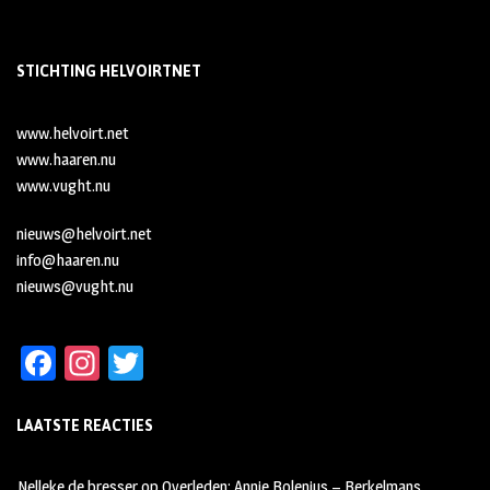
STICHTING HELVOIRTNET
www.helvoirt.net
www.haaren.nu
www.vught.nu
nieuws@helvoirt.net
info@haaren.nu
nieuws@vught.nu
Fa
In
T
ce
st
wi
LAATSTE REACTIES
b
ag
tt
oo
ra
er
Nelleke de bresser
op
Overleden: Annie Bolenius – Berkelmans