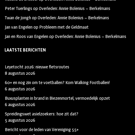
k
m
Peter Tuerlings
op
Overleden: Annie Bolenius – Berkelmans
Twan de Jongh
op
Overleden: Annie Bolenius – Berkelmans
Jan van Engelen
op
Probleem met de Geldmaat
Jan en Roos van Engelen
op
Overleden: Annie Bolenius – Berkelmans
LAATSTE BERICHTEN
Leyetocht 2026: nieuwe fietsroutes
8 augustus 2026
60+ en nog zin om te voetballen? Kom Walking Footballen!
6 augustus 2026
Buxusplanten in brand in Biezenmortel, vermoedelijk opzet
6 augustus 2026
Spreidingswet asielzoekers: hoe zit dat?
5 augustus 2026
Bericht voor de leden van Vereniging 55+