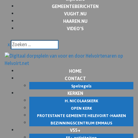
GEMEENTEBERICHTEN
VUGHT.NU
HAAREN.NU
VIDEO’S
x
HOME
CONTACT
Spelregels
KERKEN
H. NICOLAASKERK
OPEN KERK
PROTESTANTE GEMEENTE HELEVOIRT-HAAREN
BEZINNINGSCENTRUM EMMAUS
V55+
55+ activiteiten