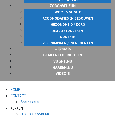
ZORG/WELZIJN
WELZIJN VUGHT
ACCOMODATIES EN GEBOUWEN
GEZONDHEID / ZORG
JEUGD / JONGEREN
OUDEREN
VERENIGINGEN / EVENEMENTEN
wijkradio
GEMEENTEBERICHTEN
VUGHT.NU
HAAREN.NU
VIDEO’S
HOME
CONTACT
Spelregels
KERKEN
H. NICOLAASKERK