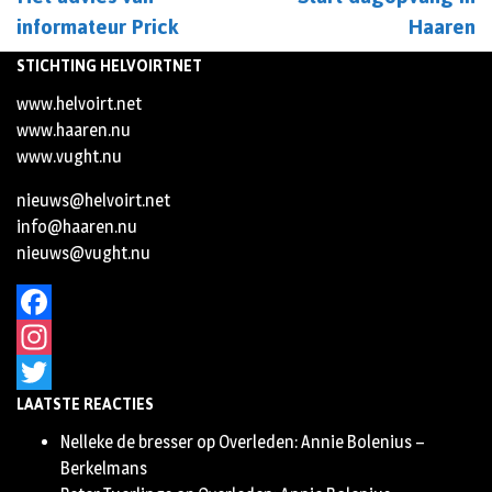
informateur Prick
Haaren
STICHTING HELVOIRTNET
www.helvoirt.net
www.haaren.nu
www.vught.nu
nieuws@helvoirt.net
info@haaren.nu
nieuws@vught.nu
Facebook
Instagram
LAATSTE REACTIES
Twitter
Nelleke de bresser
op
Overleden: Annie Bolenius –
Berkelmans