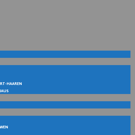
IRT-HAAREN
MAUS
UWEN