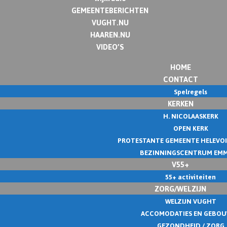
GEMEENTEBERICHTEN
VUGHT.NU
HAAREN.NU
VIDEO’S
HOME
CONTACT
Spelregels
KERKEN
H. NICOLAASKERK
OPEN KERK
PROTESTANTE GEMEENTE HELEVO
BEZINNINGSCENTRUM EM
V55+
55+ activiteiten
ZORG/WELZIJN
WELZIJN VUGHT
ACCOMODATIES EN GEBO
GEZONDHEID / ZORG