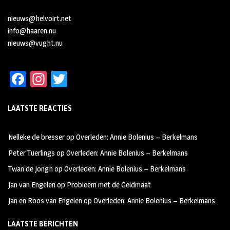
nieuws@helvoirt.net
info@haaren.nu
nieuws@vught.nu
Fa
In
T
ce
st
wi
LAATSTE REACTIES
b
ag
tt
oo
ra
er
Nelleke de bresser
op
Overleden: Annie Bolenius – Berkelmans
k
m
Peter Tuerlings
op
Overleden: Annie Bolenius – Berkelmans
Twan de Jongh
op
Overleden: Annie Bolenius – Berkelmans
Jan van Engelen
op
Probleem met de Geldmaat
Jan en Roos van Engelen
op
Overleden: Annie Bolenius – Berkelmans
LAATSTE BERICHTEN