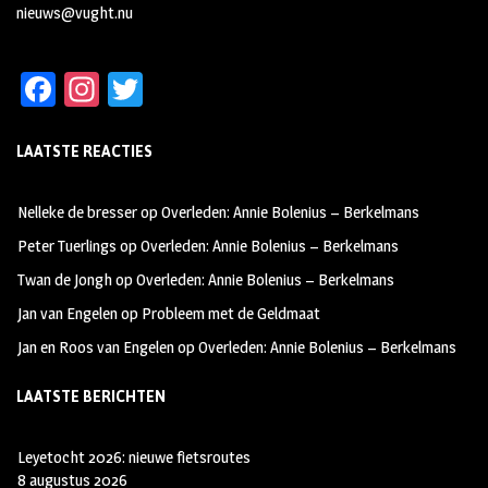
nieuws@vught.nu
Fa
In
T
ce
st
wi
LAATSTE REACTIES
b
ag
tt
oo
ra
er
Nelleke de bresser
op
Overleden: Annie Bolenius – Berkelmans
k
m
Peter Tuerlings
op
Overleden: Annie Bolenius – Berkelmans
Twan de Jongh
op
Overleden: Annie Bolenius – Berkelmans
Jan van Engelen
op
Probleem met de Geldmaat
Jan en Roos van Engelen
op
Overleden: Annie Bolenius – Berkelmans
LAATSTE BERICHTEN
Leyetocht 2026: nieuwe fietsroutes
8 augustus 2026