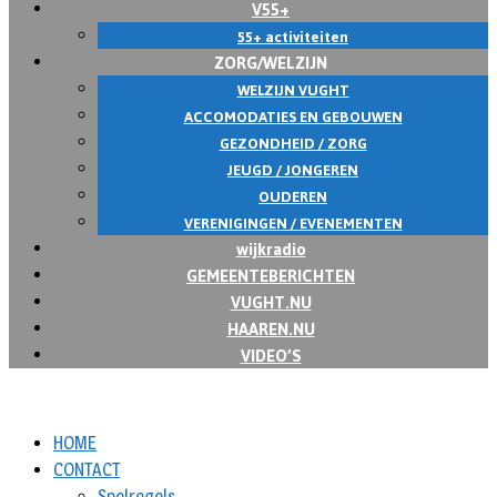
V55+
55+ activiteiten
ZORG/WELZIJN
WELZIJN VUGHT
ACCOMODATIES EN GEBOUWEN
GEZONDHEID / ZORG
JEUGD / JONGEREN
OUDEREN
VERENIGINGEN / EVENEMENTEN
wijkradio
GEMEENTEBERICHTEN
VUGHT.NU
HAAREN.NU
VIDEO’S
HOME
CONTACT
Spelregels