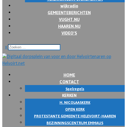
wijkradio
GEMEENTEBERICHTEN
VUGHT.NU
HAAREN.NU
VIDEO’S
x
HOME
CONTACT
Spelregels
KERKEN
H. NICOLAASKERK
OPEN KERK
PROTESTANTE GEMEENTE HELEVOIRT-HAAREN
BEZINNINGSCENTRUM EMMAUS