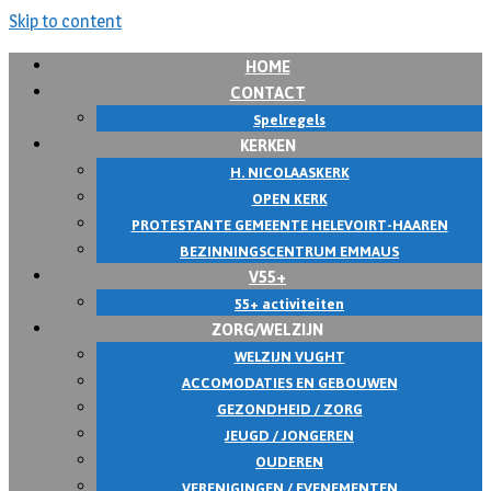
Skip to content
HOME
CONTACT
Spelregels
KERKEN
H. NICOLAASKERK
OPEN KERK
PROTESTANTE GEMEENTE HELEVOIRT-HAAREN
BEZINNINGSCENTRUM EMMAUS
V55+
55+ activiteiten
ZORG/WELZIJN
WELZIJN VUGHT
ACCOMODATIES EN GEBOUWEN
GEZONDHEID / ZORG
JEUGD / JONGEREN
OUDEREN
VERENIGINGEN / EVENEMENTEN