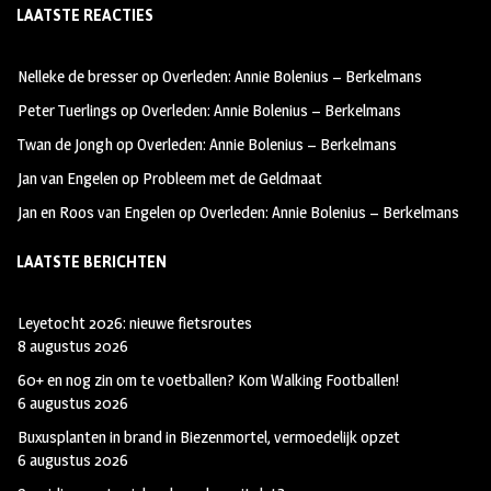
LAATSTE REACTIES
b
ag
tt
oo
ra
er
Nelleke de bresser
op
Overleden: Annie Bolenius – Berkelmans
k
m
Peter Tuerlings
op
Overleden: Annie Bolenius – Berkelmans
Twan de Jongh
op
Overleden: Annie Bolenius – Berkelmans
Jan van Engelen
op
Probleem met de Geldmaat
Jan en Roos van Engelen
op
Overleden: Annie Bolenius – Berkelmans
LAATSTE BERICHTEN
Leyetocht 2026: nieuwe fietsroutes
8 augustus 2026
60+ en nog zin om te voetballen? Kom Walking Footballen!
6 augustus 2026
Buxusplanten in brand in Biezenmortel, vermoedelijk opzet
6 augustus 2026