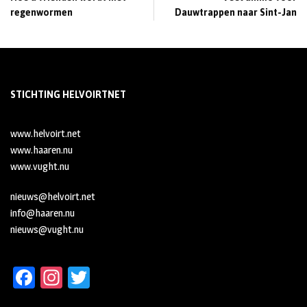
regenwormen
Dauwtrappen naar Sint-Jan
STICHTING HELVOIRTNET
www.helvoirt.net
www.haaren.nu
www.vught.nu
nieuws@helvoirt.net
info@haaren.nu
nieuws@vught.nu
Fa
In
T
ce
st
wi