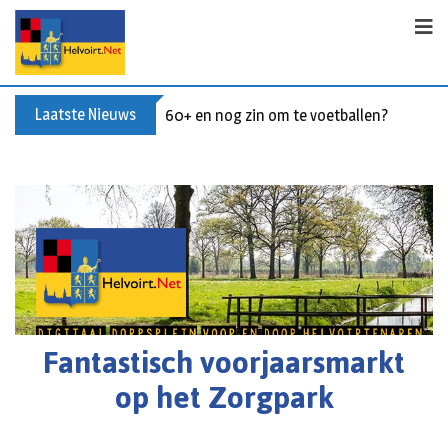
Laatste Nieuws
60+ en nog zin om te voetballen? Kom Wal
Fantastisch voorjaarsmarkt
op het Zorgpark