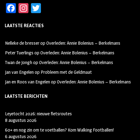
Fa
In
T
ce
st
wi
LAATSTE REACTIES
b
ag
tt
oo
ra
er
Nelleke de bresser
op
Overleden: Annie Bolenius – Berkelmans
k
m
Peter Tuerlings
op
Overleden: Annie Bolenius – Berkelmans
Twan de Jongh
op
Overleden: Annie Bolenius – Berkelmans
Jan van Engelen
op
Probleem met de Geldmaat
Jan en Roos van Engelen
op
Overleden: Annie Bolenius – Berkelmans
LAATSTE BERICHTEN
Leyetocht 2026: nieuwe fietsroutes
8 augustus 2026
60+ en nog zin om te voetballen? Kom Walking Footballen!
6 augustus 2026