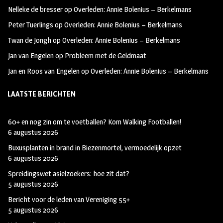
oo
ra
er
Nelleke de bresser
op
Overleden: Annie Bolenius – Berkelmans
k
m
Peter Tuerlings
op
Overleden: Annie Bolenius – Berkelmans
Twan de Jongh
op
Overleden: Annie Bolenius – Berkelmans
Jan van Engelen
op
Probleem met de Geldmaat
Jan en Roos van Engelen
op
Overleden: Annie Bolenius – Berkelmans
LAATSTE BERICHTEN
60+ en nog zin om te voetballen? Kom Walking Footballen!
6 augustus 2026
Buxusplanten in brand in Biezenmortel, vermoedelijk opzet
6 augustus 2026
Spreidingswet asielzoekers: hoe zit dat?
5 augustus 2026
Bericht voor de leden van Vereniging 55+
5 augustus 2026