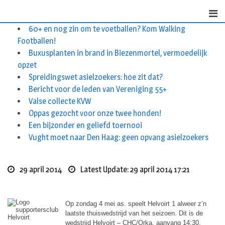
Skip
to
60+ en nog zin om te voetballen? Kom Walking
content
Footballen!
Buxusplanten in brand in Biezenmortel, vermoedelijk
opzet
Spreidingswet asielzoekers: hoe zit dat?
Bericht voor de leden van Vereniging 55+
Valse collecte KVW
Oppas gezocht voor onze twee honden!
Een bijzonder en geliefd toernooi
Vught moet naar Den Haag: geen opvang asielzoekers
29 april 2014
Latest Update: 29 april 2014 17:21
Op zondag 4 mei as. speelt Helvoirt 1 alweer z’n
laatste thuiswedstrijd van het seizoen. Dit is de
wedstrijd Helvoirt – CHC/Orka, aanvang 14:30.