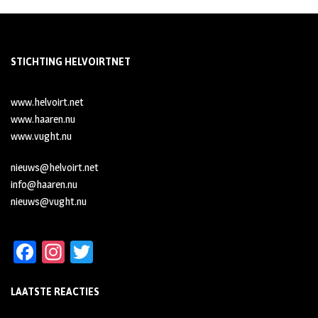
STICHTING HELVOIRTNET
www.helvoirt.net
www.haaren.nu
www.vught.nu
nieuws@helvoirt.net
info@haaren.nu
nieuws@vught.nu
Fa
In
T
ce
st
wi
LAATSTE REACTIES
b
ag
tt