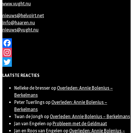
www.vught.nu
nieuws@helvoirt.net
info@haaren.nu
nieuws@vught.nu
Facebook
Instagram
Twitter
LAATSTE REACTIES
Nelleke de bresser
op
Overleden: Annie Bolenius –
Berkelmans
Peter Tuerlings
op
Overleden: Annie Bolenius –
Berkelmans
Twan de Jongh
op
Overleden: Annie Bolenius – Berkelmans
Jan van Engelen
op
Probleem met de Geldmaat
Jan en Roos van Engelen
op
Overleden: Annie Bolenius –