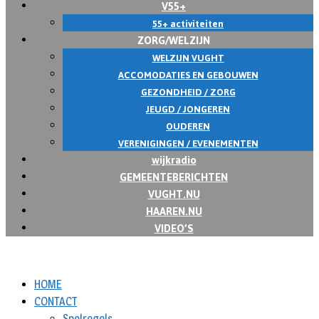
V55+
55+ activiteiten
ZORG/WELZIJN
WELZIJN VUGHT
ACCOMODATIES EN GEBOUWEN
GEZONDHEID / ZORG
JEUGD / JONGEREN
OUDEREN
VERENIGINGEN / EVENEMENTEN
wijkradio
GEMEENTEBERICHTEN
VUGHT.NU
HAAREN.NU
VIDEO’S
HOME
CONTACT
Spelregels