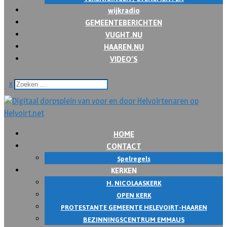
wijkradio
GEMEENTEBERICHTEN
VUGHT.NU
HAAREN.NU
VIDEO’S
x
HOME
CONTACT
Spelregels
KERKEN
H. NICOLAASKERK
OPEN KERK
PROTESTANTE GEMEENTE HELEVOIRT-HAAREN
BEZINNINGSCENTRUM EMMAUS