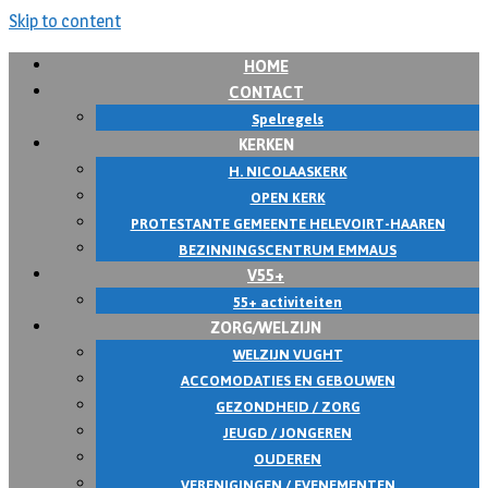
Skip to content
HOME
CONTACT
Spelregels
KERKEN
H. NICOLAASKERK
OPEN KERK
PROTESTANTE GEMEENTE HELEVOIRT-HAAREN
BEZINNINGSCENTRUM EMMAUS
V55+
55+ activiteiten
ZORG/WELZIJN
WELZIJN VUGHT
ACCOMODATIES EN GEBOUWEN
GEZONDHEID / ZORG
JEUGD / JONGEREN
OUDEREN
VERENIGINGEN / EVENEMENTEN