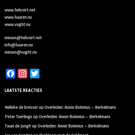
www.helvoirt.net
www.haaren.nu
www.vught.nu
nieuws@helvoirt.net
info@haaren.nu
nieuws@vught.nu
Fa
In
T
ce
st
wi
LAATSTE REACTIES
b
ag
tt
oo
ra
er
Nelleke de bresser
op
Overleden: Annie Bolenius – Berkelmans
k
m
Peter Tuerlings
op
Overleden: Annie Bolenius – Berkelmans
Twan de Jongh
op
Overleden: Annie Bolenius – Berkelmans