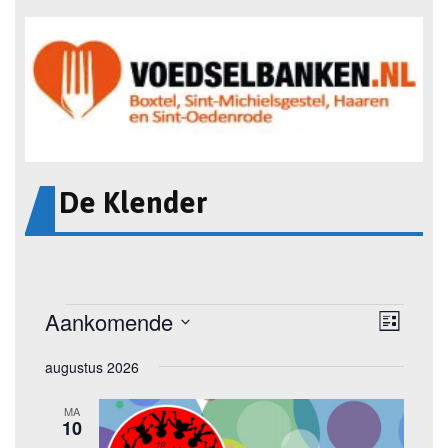
De Klender