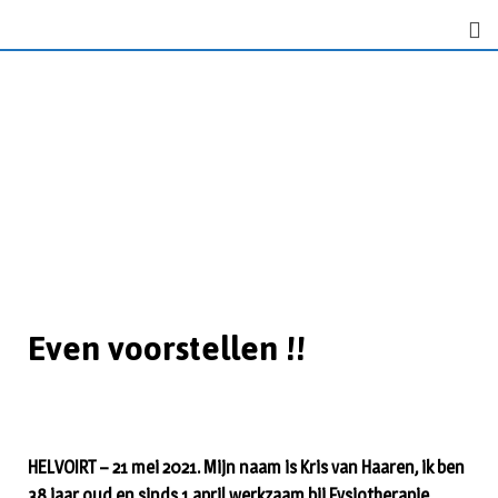
Even voorstellen !!
HELVOIRT – 21 mei 2021. Mijn naam is Kris van Haaren, ik ben
38 jaar oud en sinds 1 april werkzaam bij Fysiotherapie