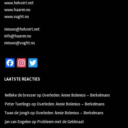
www.helvoirt.net
www.haaren.nu
www.vught.nu
nieuws@helvoirt.net
info@haaren.nu
nieuws@vught.nu
Fa
In
T
ce
st
wi
LAATSTE REACTIES
b
ag
tt
oo
ra
er
Nelleke de bresser
op
Overleden: Annie Bolenius – Berkelmans
k
m
Peter Tuerlings
op
Overleden: Annie Bolenius – Berkelmans
Twan de Jongh
op
Overleden: Annie Bolenius – Berkelmans
Jan van Engelen
op
Probleem met de Geldmaat