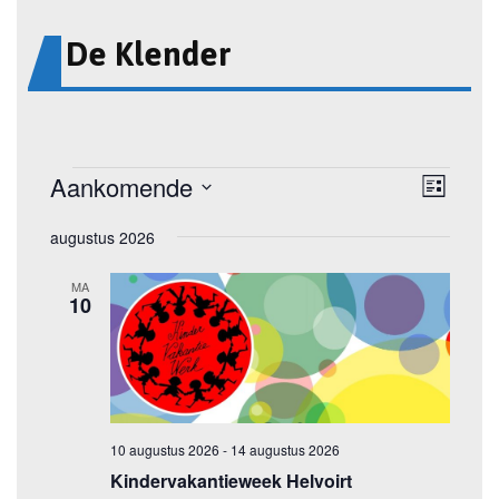
De Klender